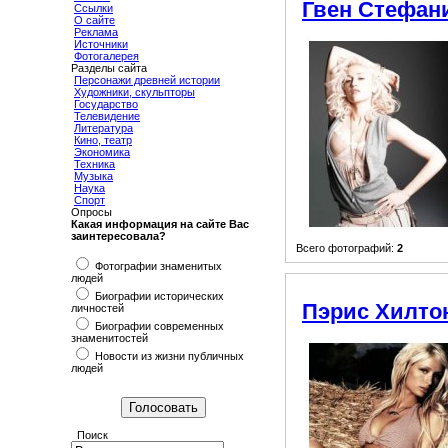
Гвен Стефан
Ссылки
О сайте
Реклама
Источники
Фотогалерея
Разделы сайта
Персонажи древней истории
Художники, скульпторы
Государство
Телевидение
Литература
Кино, театр
Экономика
Техника
Музыка
Наука
Спорт
Опросы
Какая информация на сайте Вас
заинтересовала?
Всего фотографий:
2
Фотографии знаменитых
людей
Биографии исторических
Пэрис Хилто
личностей
Биографии современных
знаменитостей
Новости из жизни публичных
людей
Поиск