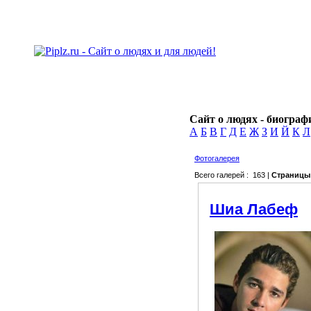
Сайт о людях - биографи
А
Б
В
Г
Д
Е
Ж
З
И
Й
К
Л
Фотогалерея
Всего галерей : 163 |
Страницы
Шиа Лабеф