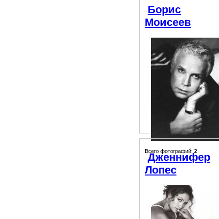
Борис
Моисеев
Всего фотографий:
2
Дженнифер
Лопес