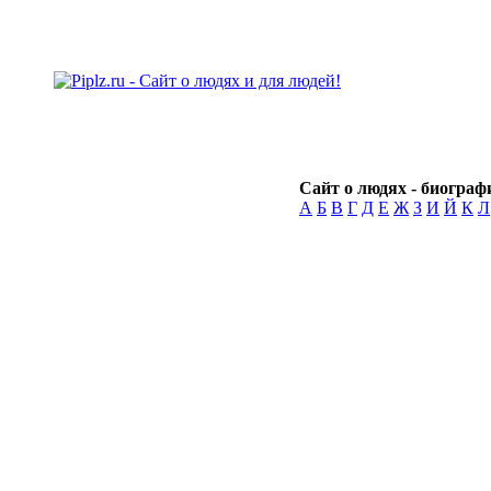
Сайт о людях - биографи
А
Б
В
Г
Д
Е
Ж
З
И
Й
К
Л