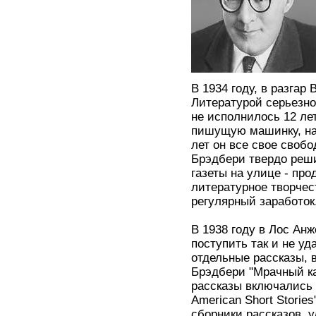
В 1934 году, в разгар
Литературой серьезн
не исполнилось 12 лет
пишущую машинку, на 
лет он все свое своб
Брэдбери твердо реши
газеты на улице - про
литературное творчес
регулярный заработок
В 1938 году в Лос Ан
поступить так и не у
отдельные рассказы, 
Брэдбери "Мрачный кар
рассказы включались 
American Short Storie
сборники рассказов, у