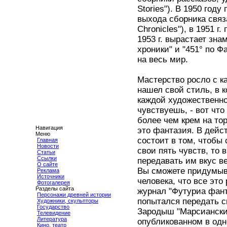
Stories"). В 1950 год
выхода сборника связ
Chronicles"), в 1951 
1953 г. вырастает зна
хроники" и "451° по 
на весь мир.
Мастерство росло с к
нашел свой стиль, в 
каждой художественно
чувствуешь, - вот что
более чем крем на тор
Навигация
это фантазия. В дейс
Меню
состоит в том, чтобы 
Главная
Новости
свои пять чувств, то
Статьи
Ссылки
передавать им вкус в
О сайте
Вы сможете придумыва
Реклама
Источники
человека, что все эт
Фотогалерея
Разделы сайта
журнал "Футуриа фанта
Персонажи древней истории
попытался передать 
Художники, скульпторы
Государство
Зародыш "Марсианских
Телевидение
Литература
опубликованном в одн
Кино, театр