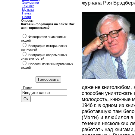
журнала Рэя Брэдбер
Экономика
Техника
Музыка
Наука
Спорт
Опросы
Какая информация на сайте Вас
заинтересовала?
Фотографии знаменитых
людей
Биографии исторических
личностей
Биографии современных
знаменитостей
Новости из жизни публичных
людей
даже не книголюбом, а
Поиск
способен уничтожать 
молодость, книжные м
1946 г. в одном из к
работавшую там бело
(Мэгги) и влюбился в 
течение нескольких л
работать над книгами