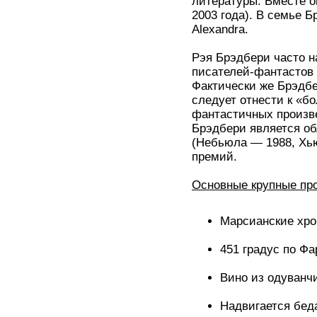
литературы. Вместе о
2003 года). В семье Б
Alexandra.
Рэя Брэдбери часто 
писателей-фантастов 
Фактически же Брэдбер
следует отнести к «б
фантастичных произве
Брэдбери является об
(Небьюла — 1988, Хь
премий.
Основные крупные про
Марсианские хрон
451 градус по Фар
Вино из одуванчи
Надвигается беда