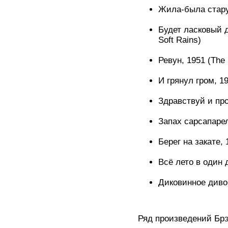
Жила-была стару
Будет ласковый д
Soft Rains)
Ревун, 1951 (The
И грянул гром, 19
Здравствуй и про
Запах сарсапарели
Берег на закате, 
Всё лето в один д
Диковинное диво, 
Ряд произведений Брэ