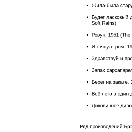
Жила-была стару
Будет ласковый д
Soft Rains)
Ревун, 1951 (The
И грянул гром, 19
Здравствуй и про
Запах сарсапарели
Берег на закате, 
Всё лето в один д
Диковинное диво, 
Ряд произведений Брэ