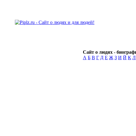
Сайт о людях - биографи
А
Б
В
Г
Д
Е
Ж
З
И
Й
К
Л