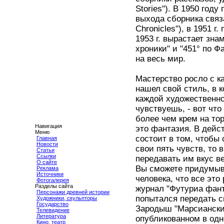
Stories"). В 1950 год
выхода сборника связ
Chronicles"), в 1951 
1953 г. вырастает зна
хроники" и "451° по 
на весь мир.
Мастерство росло с к
нашел свой стиль, в 
каждой художественно
чувствуешь, - вот что
более чем крем на тор
Навигация
это фантазия. В дейс
Меню
состоит в том, чтобы 
Главная
Новости
свои пять чувств, то
Статьи
Ссылки
передавать им вкус в
О сайте
Вы сможете придумыва
Реклама
Источники
человека, что все эт
Фотогалерея
Разделы сайта
журнал "Футуриа фанта
Персонажи древней истории
попытался передать 
Художники, скульпторы
Государство
Зародыш "Марсианских
Телевидение
Литература
опубликованном в одн
Кино, театр