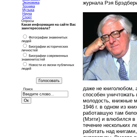
журнала Рэя Брэдбер
Экономика
Техника
Музыка
Наука
Спорт
Опросы
Какая информация на сайте Вас
заинтересовала?
Фотографии знаменитых
людей
Биографии исторических
личностей
Биографии современных
знаменитостей
Новости из жизни публичных
людей
даже не книголюбом, а
Поиск
способен уничтожать 
молодость, книжные м
1946 г. в одном из к
работавшую там бело
(Мэгги) и влюбился в 
течение нескольких л
работать над книгами