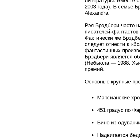
литературы. Вместе о
2003 года). В семье Б
Alexandra.
Рэя Брэдбери часто 
писателей-фантастов 
Фактически же Брэдбер
следует отнести к «б
фантастичных произве
Брэдбери является об
(Небьюла — 1988, Хь
премий.
Основные крупные про
Марсианские хрон
451 градус по Фар
Вино из одуванчи
Надвигается беда