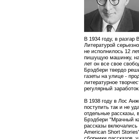
В 1934 году, в разгар
Литературой серьезн
не исполнилось 12 лет
пишущую машинку, на 
лет он все свое своб
Брэдбери твердо реши
газеты на улице - про
литературное творчес
регулярный заработок
В 1938 году в Лос Ан
поступить так и не у
отдельные рассказы, 
Брэдбери "Мрачный кар
рассказы включались 
American Short Storie
сборники рассказов, у