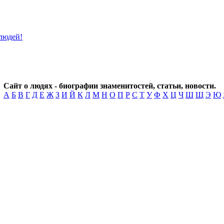
Сайт о людях - биографии знаменитостей, статьи, новости.
А
Б
В
Г
Д
Е
Ж
З
И
Й
К
Л
М
Н
О
П
Р
С
Т
У
Ф
Х
Ц
Ч
Ш
Щ
Э
Ю