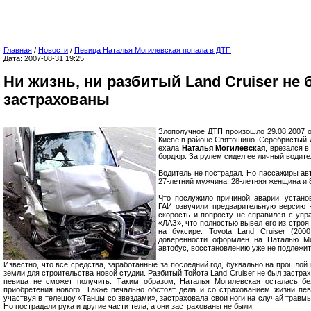
Главная
/
Новости
/
Певица Наталья Могилевская попала в ДТП
Дата: 2007-08-31 19:25
Ни жизнь, ни разбитый Land Cruiser не
застрахованы
Злополучное ДТП произошло 29.08.2007 о
Киеве в районе Святошино. Серебристый дж
ехала
Наталья Могилевская
, врезался в
бордюр. За рулем сидел ее личный водите
Водитель не пострадал. Но пассажиры ав
27-летний мужчина, 28-летняя женщина и 
Что послужило причиной аварии, устано
ГАИ озвучили предварительную версию 
скорость и попросту не справился с упр
«ЛАЗ», что полностью вывел его из строя
на буксире. Toyota Land Cruiser (200
доверенности оформлен на Наталью Мо
автобус, восстановлению уже не подлежит
Известно, что все средства, заработанные за последний год, буквально на прошлой
земли для строительства новой студии. Разбитый Тойота Land Cruiser не был застра
певица не сможет получить. Таким образом, Наталья Могилевская осталась бе
приобретения нового. Также печально обстоят дела и со страхованием жизни пе
участвуя в телешоу «Танцы со звездами», застраховала свои ноги на случай травмы
Но пострадали рука и другие части тела, а они застрахованы не были.