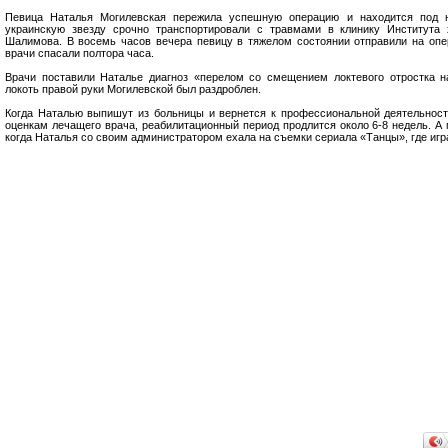
Певица Наталья Могилевская пережила успешную операцию и находится под 
украинскую звезду срочно транспортировали с травмами в клинику Института 
Шалимова. В восемь часов вечера певицу в тяжелом состоянии отправили на опе
врачи спасали полтора часа.
Врачи поставили Наталье диагноз «перелом со смещением локтевого отростка н
локоть правой руки Могилевской был раздроблен.
Когда Наталью выпишут из больницы и вернется к профессиональной деятельност
оценкам лечащего врача, реабилитационный период продлится около 6-8 недель. А
когда Наталья со своим администратором ехала на съемки сериала «Танцы», где игра