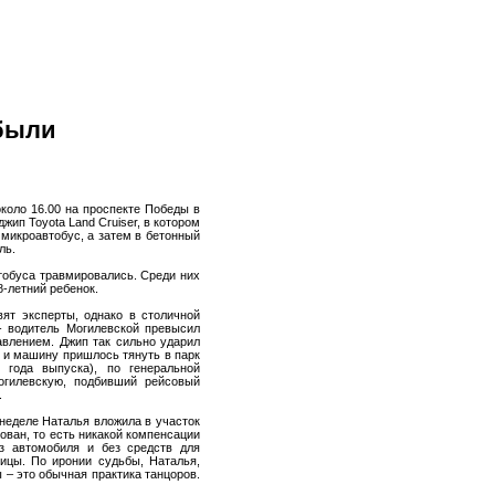
 были
коло 16.00 на проспекте Победы в
ип Toyota Land Cruiser, в котором
 микроавтобус, а затем в бетонный
ль.
тобуса травмировались. Среди них
8-летний ребенок.
вят эксперты, однако в столичной
- водитель Могилевской превысил
авлением. Джип так сильно ударил
, и машину пришлось тянуть в парк
0 года выпуска), по генеральной
гилевскую, подбивший рейсовый
.
 неделе Наталья вложила в участок
хован, то есть никакой компенсации
з автомобиля и без средств для
вицы. По иронии судьбы, Наталья,
 – это обычная практика танцоров.