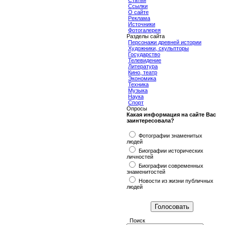
Статьи
Ссылки
О сайте
Реклама
Источники
Фотогалерея
Разделы сайта
Персонажи древней истории
Художники, скульпторы
Государство
Телевидение
Литература
Кино, театр
Экономика
Техника
Музыка
Наука
Спорт
Опросы
Какая информация на сайте Вас
заинтересовала?
Фотографии знаменитых
людей
Биографии исторических
личностей
Биографии современных
знаменитостей
Новости из жизни публичных
людей
Поиск