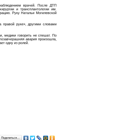
наблюдением врачей. После ДТП
хирургии и трансплантологии им.
рацию. Руку Натальи Могилевской
а правой руке», другими словами
и, медики говорить не спешат. По
 позавчерашняя авария произошла,
ет одну из ролей.
Поделиться…