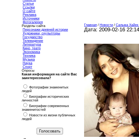
Статьи
Ссылки
О сайте
Реклама
Источники
Фотогалерея
Главная
/
Новости
/
Сальма Хайек
Разделы сайта
Дата: 2009-02-16 22:1
Персонажи древней истории
Художники, скульпторы
Государство
Телевидение
Литература
Кино, театр
Экономика
Техника
Музыка
Наука
Спорт
Опросы
Какая информация на сайте Вас
заинтересовала?
Фотографии знаменитых
людей
Биографии исторических
личностей
Биографии современных
знаменитостей
Новости из жизни публичных
людей