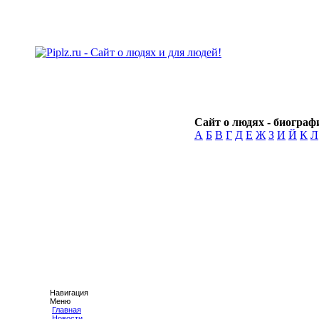
Сайт о людях - биографи
А
Б
В
Г
Д
Е
Ж
З
И
Й
К
Л
Навигация
Меню
Главная
Новости