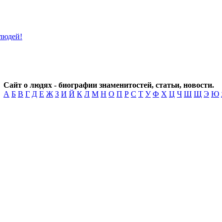
Сайт о людях - биографии знаменитостей, статьи, новости.
А
Б
В
Г
Д
Е
Ж
З
И
Й
К
Л
М
Н
О
П
Р
С
Т
У
Ф
Х
Ц
Ч
Ш
Щ
Э
Ю