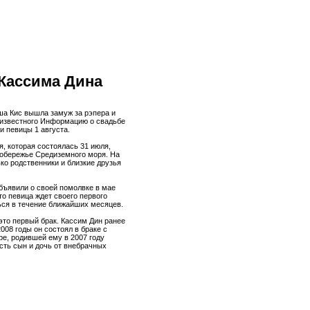
Кассима Дина
ша Кис вышла замуж за рэпера и
 известного Информацию о свадьбе
и певицы 1 августа.
, которая состоялась 31 июля,
побережье Средиземного моря. На
ко родственники и близкие друзья
бъявили о своей помолвке в мае
что певица ждет своего первого
ься в течение ближайших месяцев.
это первый брак. Кассим Дин ранее
2008 годы он состоял в браке с
е, родившей ему в 2007 году
есть сын и дочь от внебрачных