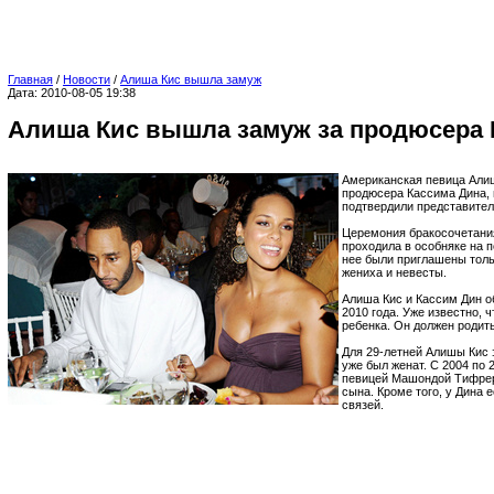
Главная
/
Новости
/
Алиша Кис вышла замуж
Дата: 2010-08-05 19:38
Алиша Кис вышла замуж за продюсера 
Американская певица Али
продюсера Кассима Дина,
подтвердили представител
Церемония бракосочетания
проходила в особняке на 
нее были приглашены толь
жениха и невесты.
Алиша Кис и Кассим Дин о
2010 года. Уже известно, 
ребенка. Он должен родит
Для 29-летней Алишы Кис 
уже был женат. С 2004 по 
певицей Машондой Тифрер
сына. Кроме того, у Дина 
связей.