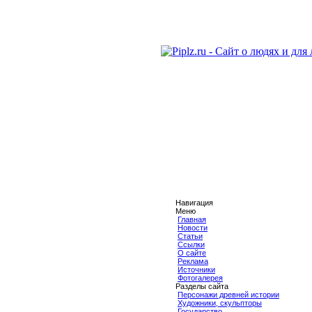
Навигация
Меню
Главная
Новости
Статьи
Ссылки
О сайте
Реклама
Источники
Фотогалерея
Разделы сайта
Персонажи древней истории
Художники, скульпторы
Государство