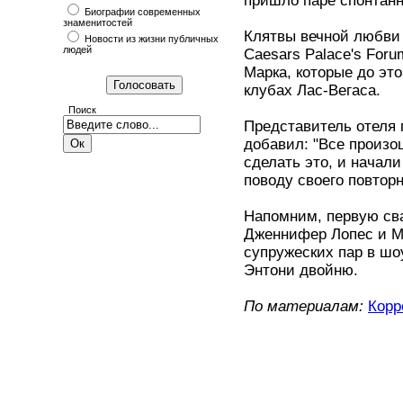
пришло паре спонтанн
Биографии современных
знаменитостей
Клятвы вечной любви 
Новости из жизни публичных
людей
Caesars Palace's For
Марка, которые до эт
клубах Лас-Вегаса.
Поиск
Представитель отеля
добавил: "Все произо
сделать это, и начал
поводу своего повторн
Напомним, первую сва
Дженнифер Лопес и М
супружеских пар в шо
Энтони двойню.
По материалам:
Корр