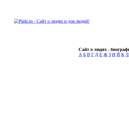
Сайт о людях - биографи
А
Б
В
Г
Д
Е
Ж
З
И
Й
К
Л