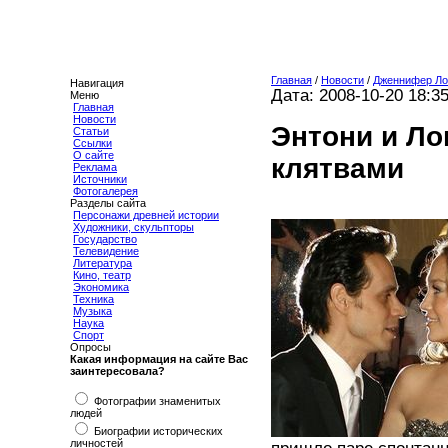
Главная
/
Новости
/
Дженнифер Ло
Навигация
Дата: 2008-10-20 18:3
Меню
Главная
Новости
Энтони и Ло
Статьи
Ссылки
О сайте
клятвами
Реклама
Источники
Фотогалерея
Разделы сайта
Персонажи древней истории
Художники, скульпторы
Государство
Телевидение
Литература
Кино, театр
Экономика
Техника
Музыка
Наука
Спорт
Опросы
Какая информация на сайте Вас
заинтересовала?
Фотографии знаменитых
людей
Биографии исторических
личностей