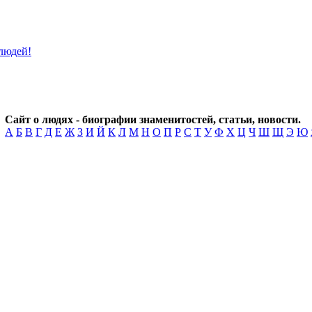
Сайт о людях - биографии знаменитостей, статьи, новости.
А
Б
В
Г
Д
Е
Ж
З
И
Й
К
Л
М
Н
О
П
Р
С
Т
У
Ф
Х
Ц
Ч
Ш
Щ
Э
Ю