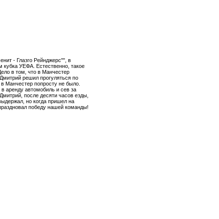
нит - Глазго Рейнджерс"", в
м кубка УЕФА. Естественно, такое
Дело в том, что в Манчестер
 Дмитрий решил прогуляться по
в в Манчестер попросту не было.
 в аренду автомобиль и сев за
Дмитрий, после десяти часов езды,
выдержал, но когда пришел на
 праздновал победу нашей команды!