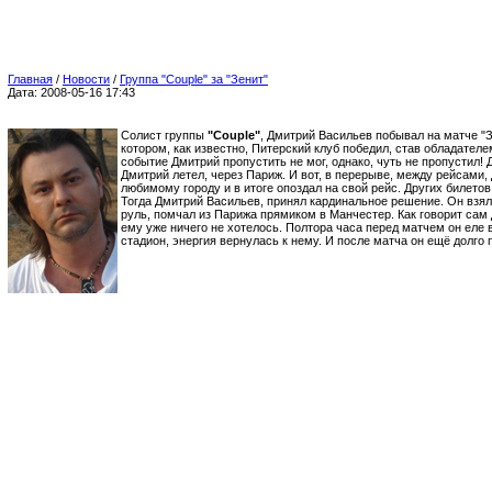
Главная
/
Новости
/
Группа "Couple" за "Зенит"
Дата: 2008-05-16 17:43
Солист группы
"Couple"
, Дмитрий Васильев побывал на матче "Зе
котором, как известно, Питерский клуб победил, став обладателе
событие Дмитрий пропустить не мог, однако, чуть не пропустил! 
Дмитрий летел, через Париж. И вот, в перерыве, между рейсами,
любимому городу и в итоге опоздал на свой рейс. Других билето
Тогда Дмитрий Васильев, принял кардинальное решение. Он взял
руль, помчал из Парижа прямиком в Манчестер. Как говорит сам 
ему уже ничего не хотелось. Полтора часа перед матчем он еле 
стадион, энергия вернулась к нему. И после матча он ещё долго