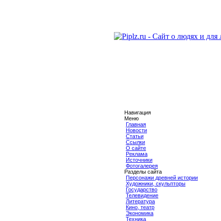
Навигация
Меню
Главная
Новости
Статьи
Ссылки
О сайте
Реклама
Источники
Фотогалерея
Разделы сайта
Персонажи древней истории
Художники, скульпторы
Государство
Телевидение
Литература
Кино, театр
Экономика
Техника