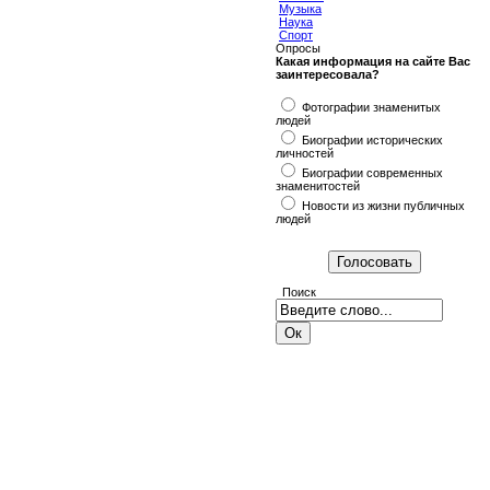
Музыка
Наука
Спорт
Опросы
Какая информация на сайте Вас
заинтересовала?
Фотографии знаменитых
людей
Биографии исторических
личностей
Биографии современных
знаменитостей
Новости из жизни публичных
людей
Поиск