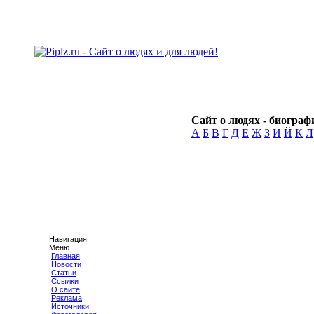
Сайт о людях - биографи
А
Б
В
Г
Д
Е
Ж
З
И
Й
К
Л
Навигация
Меню
Главная
Новости
Статьи
Ссылки
О сайте
Реклама
Источники