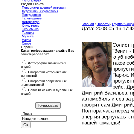
Фотогалерея
Разделы сайта
Персонажи древней истории
Художники, скульпторы
Государство
Телевидение
Литература
Главная
/
Новости
/
Группа "Couple
Кино, театр
Дата: 2008-05-16 17:4
Экономика
Техника
Музыка
Наука
Спорт
Солист 
Опросы
"Зенит -
Какая информация на сайте Вас
заинтересовала?
клуб поб
такое со
Фотографии знаменитых
людей
пропусти
Биографии исторических
Париж. И
личностей
прогулят
Биографии современных
знаменитостей
рейс. Др
Новости из жизни публичных
Дмитрий Васильев, п
людей
автомобиль и сев за 
говорит сам Дмитрий,
Полтора часа перед м
Поиск
энергия вернулась к 
нашей команды!