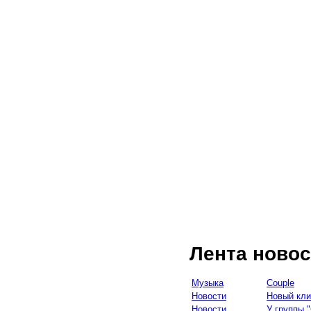
Лента новос
Музыка
Couple
Новости
Новый кли
Новости
У группы 