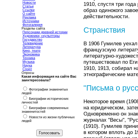
Новости
1910, спустя три год
Статьи
образ одинокого заво
Ссылки
О сайте
действительности.
Реклама
Источники
Фотогалерея
Странствия
Разделы сайта
Персонажи древней истории
Художники, скульпторы
Государство
В 1906 Гумилев уехал
Телевидение
Литература
французскую литерату
Кино, театр
Экономика
литературно-художест
Техника
путешествовал по Еги
Музыка
Наука
1910, 1913, собирал 
Спорт
Опросы
этнографические мат
Какая информация на сайте Вас
заинтересовала?
"Письма о русс
Фотографии знаменитых
людей
Биографии исторических
Некоторое время (190
личностей
на юридическом, зате
Биографии современных
знаменитостей
Одновременно он знако
Новости из жизни публичных
журналах "Весы", "Рус
людей
(1910). Гумилев прини
в котором вплоть до 