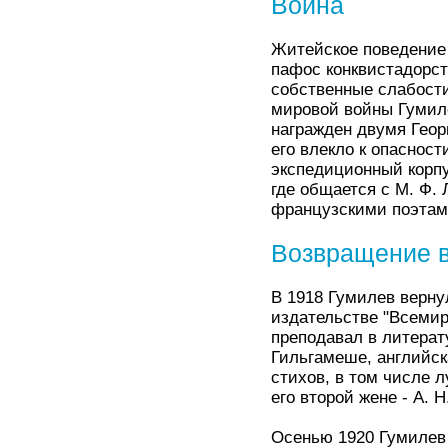
Война
Житейское поведение 
пафос конквистадорст
собственные слабости
мировой войны Гумиле
награжден двумя Геор
его влекло к опасност
экспедиционный корпу
где общается с М. Ф. 
французскими поэтами
Возвращение в
В 1918 Гумилев верну
издательстве "Всемир
преподавал в литерат
Гильгамеше, английск
стихов, в том числе 
его второй жене - А. Н
Осенью 1920 Гумилев 