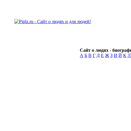
Сайт о людях - биографи
А
Б
В
Г
Д
Е
Ж
З
И
Й
К
Л