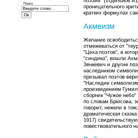
поэзии" (отдельное и
Поиск
проницательного крити
кратких формулах сам
Акмеизм
Желание освободиться
отмежеваться от "теу
"Цеха поэтов", в кот
"синдика", вошли Ахм
Зенкевич и другие по
наследником символиз
призывал поэтов верн
"Наследие символизм
произведением Гумиле
сборник "Чужое небо"
по словам Брюсова, з
говорит, нежели в том
драматическая сказка
1917) свидетельствую
повествовательного н