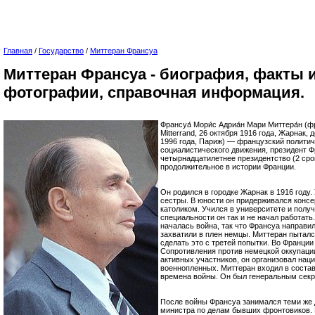
Главная
/
Государство
/
Миттеран Франсуа
Миттеран Франсуа - биография, факты и
фотографии, справочная информация.
Франсуа́ Мори́с Адриа́н Мари Миттера́н (фр
Mitterrand, 26 октября 1916 года, Жарнак
1996 года, Париж) — французский политич
социалистического движения, президент Фр
четырнадцатилетнее президентство (2 сро
продолжительное в истории Франции.
Он родился в городке Жарнак в 1916 году.
сестры. В юности он придерживался консе
католиком. Учился в университете и полу
специальности он так и не начал работать
началась война, так что Франсуа направил
захватили в плен немцы. Миттеран пытался
сделать это с третей попытки. Во Франци
Сопротивления против немецкой оккупаци
активных участников, он организовал нац
военнопленных. Миттеран входил в состав
времена войны. Он был генеральным секр
После войны Франсуа занимался теми же 
министра по делам бывших фронтовиков. В