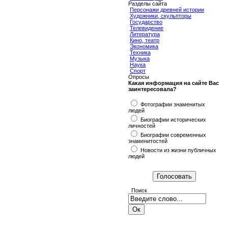
Разделы сайта
Персонажи древней истории
Художники, скульпторы
Государство
Телевидение
Литература
Кино, театр
Экономика
Техника
Музыка
Наука
Спорт
Опросы
Какая информация на сайте Вас
заинтересовала?
Фотографии знаменитых
людей
Биографии исторических
личностей
Биографии современных
знаменитостей
Новости из жизни публичных
людей
Поиск