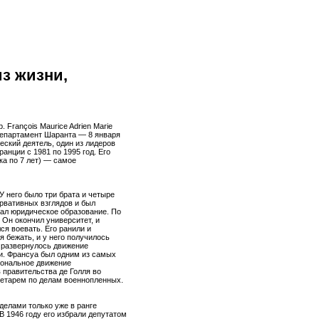
з жизни,
. François Maurice Adrien Marie
, департамент Шаранта — 8 января
еский деятель, один из лидеров
анции с 1981 по 1995 год. Его
ка по 7 лет) — самое
 У него было три брата и четыре
рвативных взглядов и был
чал юридическое образование. По
. Он окончил университет, и
ся воевать. Его ранили и
 бежать, и у него получилось
и развернулось движение
и. Франсуа был одним из самых
иональное движение
 правительства де Голля во
етарем по делам военнопленных.
делами только уже в ранге
 1946 году его избрали депутатом