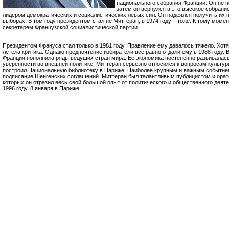
национального собрания Франции. Он не по
затем он вернулся в это высокое собрание 
лидером демократических и социалистических левых сил. Он надеялся получить их 
выборах. В том году президентом стал не Миттеран, в 1974 году – тоже. К тому мом
секретарем Французской социалистической партии.
Президентом Франуса стал только в 1981 году. Правление ему давалось тяжело. Хотя 
летела критика. Однако предпочтение избиратели все равно отдали ему в 1988 году.
Франция пополнила ряды ведущих стран мира. Ее экономика постепенно развивалась,
уверенности во внешней политике. Миттеран серьезно относился к вопросам культур
построил Национальную библиотеку в Париже. Наиболее крупным и важным событием
подписание Шенгенских соглашений. Миттеран был талантливым публицистом и оратор
которых он отразил весь свой большой опыт от политического и общественного деят
1996 году, 8 января в Париже.