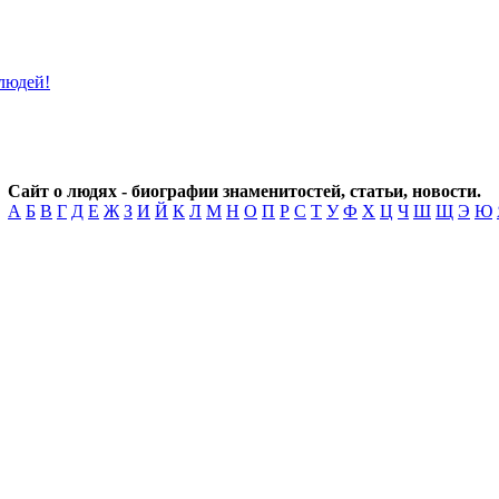
Сайт о людях - биографии знаменитостей, статьи, новости.
А
Б
В
Г
Д
Е
Ж
З
И
Й
К
Л
М
Н
О
П
Р
С
Т
У
Ф
Х
Ц
Ч
Ш
Щ
Э
Ю