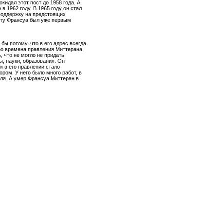
кидал этот пост до 1958 года. А
в 1962 году. В 1965 году он стал
поддержку на предстоящих
енту Франсуа был уже первым
бы потому, что в его адрес всегда
 Во времена правления Миттерана
 что не могло не придать
ы, науки, образования. Он
 в его правлении стало
ом. У него было много работ, в
еля. А умер Франсуа Миттеран в