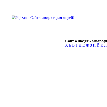
Сайт о людях - биографи
А
Б
В
Г
Д
Е
Ж
З
И
Й
К
Л