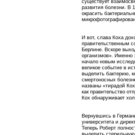
существует взаимосв
развития болезни. В 1
окрасить бактериальн
микрофотографирован
И вот, слава Коха дох
правительственным с
Берлине. Вскоре выхо
организмов». Именно 
начало новым исследо
великое событие в ис
выделить бактерию, к
смертоносных болезне
названы «тирадой Кох
как правительство от
Кох обнаруживает хол
Вернувшись в Герман
университета и дирек
Теперь Роберт полнос
выделить стерильную 