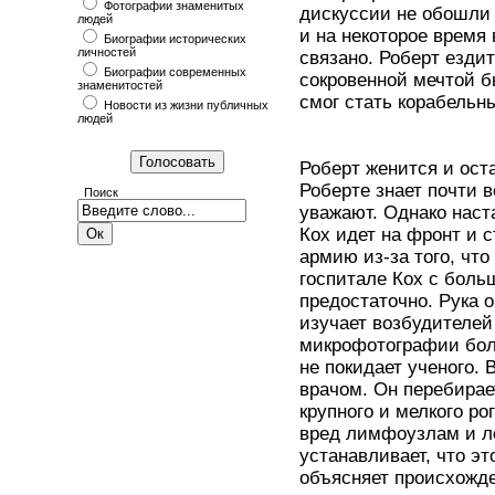
Фотографии знаменитых
дискуссии не обошли 
людей
и на некоторое время
Биографии исторических
личностей
связано. Роберт ездит
Биографии современных
сокровенной мечтой б
знаменитостей
смог стать корабельн
Новости из жизни публичных
людей
Роберт женится и оста
Роберте знает почти в
Поиск
уважают. Однако наста
Кох идет на фронт и с
армию из-за того, что
госпитале Кох с боль
предостаточно. Рука о
изучает возбудителей
микрофотографии боле
не покидает ученого.
врачом. Он перебирает
крупного и мелкого ро
вред лимфоузлам и ле
устанавливает, что эт
объясняет происхожде