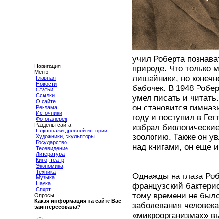
учил Роберта познават
Навигация
природе. Что только 
Меню
лишайники, но конечн
Главная
Новости
бабочек. В 1948 Робе
Статьи
Ссылки
умел писать и читать.
О сайте
он становится гимназ
Реклама
Источники
году и поступил в Ге
Фотогалерея
Разделы сайта
избрал биологические
Персонажи древней истории
зоологию. Также он у
Художники, скульпторы
Государство
над книгами, он еще и
Телевидение
Литература
Кино, театр
Экономика
Техника
Однажды на глаза Роб
Музыка
Наука
французский бактерио
Спорт
тому времени не было
Опросы
Какая информация на сайте Вас
заболевания человека
заинтересовала?
«микроорганизмах» в