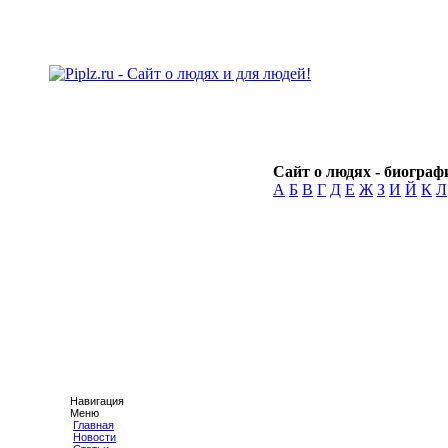
Сайт о людях - биографи
А
Б
В
Г
Д
Е
Ж
З
И
Й
К
Л
Навигация
Меню
Главная
Новости