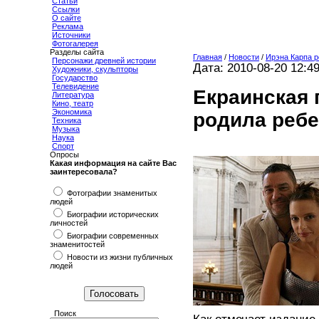
Статьи
Ссылки
О сайте
Реклама
Источники
Фотогалерея
Разделы сайта
Главная
/
Новости
/
Ирэна Карпа р
Персонажи древней истории
Дата: 2010-08-20 12:4
Художники, скульпторы
Государство
Телевидение
Eкраинская 
Литература
Кино, театр
Экономика
родила ребе
Техника
Музыка
Наука
Спорт
Опросы
Какая информация на сайте Вас
заинтересовала?
Фотографии знаменитых
людей
Биографии исторических
личностей
Биографии современных
знаменитостей
Новости из жизни публичных
людей
Поиск