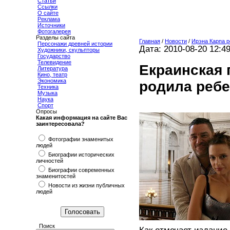
Статьи
Ссылки
О сайте
Реклама
Источники
Фотогалерея
Разделы сайта
Главная
/
Новости
/
Ирэна Карпа р
Персонажи древней истории
Дата: 2010-08-20 12:4
Художники, скульпторы
Государство
Телевидение
Eкраинская 
Литература
Кино, театр
Экономика
родила ребе
Техника
Музыка
Наука
Спорт
Опросы
Какая информация на сайте Вас
заинтересовала?
Фотографии знаменитых
людей
Биографии исторических
личностей
Биографии современных
знаменитостей
Новости из жизни публичных
людей
Поиск