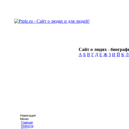
Сайт о людях - биографи
А
Б
В
Г
Д
Е
Ж
З
И
Й
К
Л
Навигация
Меню
Главная
Новости