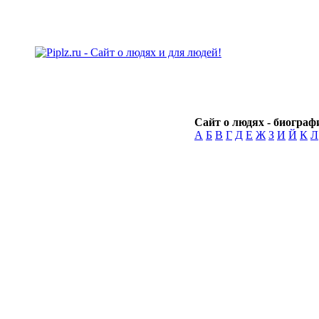
Сайт о людях - биографи
А
Б
В
Г
Д
Е
Ж
З
И
Й
К
Л