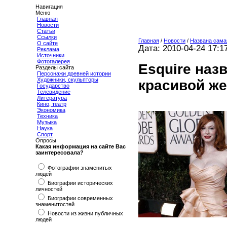
Навигация
Меню
Главная
Новости
Статьи
Ссылки
Главная
/
Новости
/
Названа сама
О сайте
Дата: 2010-04-24 17:1
Реклама
Источники
Фотогалерея
Esquire наз
Разделы сайта
Персонажи древней истории
Художники, скульпторы
красивой ж
Государство
Телевидение
Литература
Кино, театр
Экономика
Техника
Музыка
Наука
Спорт
Опросы
Какая информация на сайте Вас
заинтересовала?
Фотографии знаменитых
людей
Биографии исторических
личностей
Биографии современных
знаменитостей
Новости из жизни публичных
людей