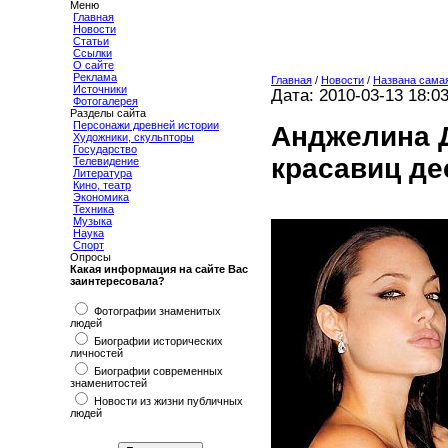
Меню
Главная
Новости
Статьи
Ссылки
О сайте
Реклама
Главная
/
Новости
/
Названа сама
Источники
Дата: 2010-03-13 18:0
Фотогалерея
Разделы сайта
Персонажи древней истории
Анджелина Д
Художники, скульпторы
Государство
красавиц де
Телевидение
Литература
Кино, театр
Экономика
Техника
Музыка
Наука
Спорт
Опросы
Какая информация на сайте Вас
заинтересовала?
Фотографии знаменитых
людей
Биографии исторических
личностей
Биографии современных
знаменитостей
Новости из жизни публичных
людей