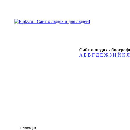
Сайт о людях - биографи
А
Б
В
Г
Д
Е
Ж
З
И
Й
К
Л
Навигация