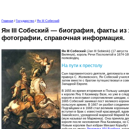
Главная
/
Государство
/
Ян III Собеский
Ян III Собеский — биография, факты из
фотографии, справочная информация.
Ян III Собеский
(Jan III Sobieski) (17 авгус
Вилянув), король Речи Посполитой в 1674-1
полководец.
На пути к престолу
Сын парламентского деятеля, дипломата и м
правнук С. Жолкевского, Ян Собеский учился
затем вместе с братом путешествовал и сов
Западной Европе.
В 1655 во время вторжения в Польшу шведов
к королю Яну II Казимиру Вазе, но уже в сл
короля и возглавил сопротивление шведам, 
1665 Собеский занимал пост великого коронн
польскую армию. В 1667 он разбил соединенн
Подгайцами и в 1668 стал великим коронным 
вступил в брак с известной красавицей, вдо
Замойского, урожденной маркизой Марией Ка
(муж называл ее Марженка). Она приняла де
короля после низложения Яна Казимира, но 
Новым королем был избран Михаил Корыбут 
отбыла ко двору
Людовика XIV Бурбона
, кот