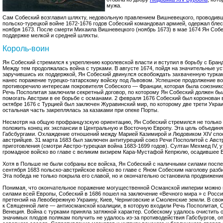
мужа.
Сам Собеский возглавил шляхту, недовольную правлением Вишневецкого, проводивш
польско-турецкой войне 1672-1676 годов Собеский командовал армией, одержал бле
ноября 1673. После смерти Михаила Вишневецкого (ноябрь 1673) в мае 1674 Ян Соб
поддержке мелкой и средней шляхты.
Король-воин
Ян Собеский стремился к укреплению королевской власти и вступил в борьбу с Бра
Между тем продолжалась война с турками. В августе 1674, пойдя на значительные ус
заручившись их поддержкой, Ян Собеский двинулся освобождать захваченную туркам
нанес поражение турецко-татарскому войску под Львовом. Успешное продолжение в
противоречило интересам покровителя Собеского — Франции, которая была союзнико
Речь Посполитая заключили секретный договор, по которому Ян Собеский должен был
помогать Австрии в ее борьбе с османами. 2 февраля 1676 Собеский был коронован в
октябре 1676 с Турцией был заключен Журавинский мир, по которому две трети Укр
остальная часть закреплялась за казаками при опеке Порты.
Несмотря на общую профранцузскую ориентацию, Ян Собеский стремился не только в
положить конец их экспансии в Центральную и Восточную Европу. Эта цель объединя
Габсбургами. Охлаждение отношений между Марией Казимирой и Людовиком XIV спо
австрийцев. 31 марта 1683 был заключен антитурецкий союз Речи Посполитой с Авст
приготовления (смотри Австро-турецкая война 1683-1699 годов). Султан Мехмед IV, у
громадное войско во главе с великим визирем Кара-Мустафой Кепрюлю, осадившее В
Хотя в Польше не были собраны все войска, Ян Собеский с наличными силами поспе
сентября 1683 польско-австрийское войско во главе с Яном Собеским наголову разб
Эта победа не только покрыла его славой, но и окончательно остановила продвижение
Понимая, что окончательное поражение могущественной Османской империи можно 
силами всей Европы, Собеский в 1686 пошел на заключение «Вечного мира » с Россие
претензий на Левобережную Украину, Киев, Черниговские и Смоленские земли. В св
к Священной лиге — антиосманской коалиции, в которую входили Речь Посполитая,
Венеция. Война с турками приняла затяжной характер. Собескому удалось очистить о
значимых плодов полякам получить не удалось из-за противодействия Габсбургов, 