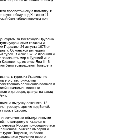
его проавстрийскую политику. В
стящую победу под Хотином 11
еский был избран королем при
нденбургом за Восточную Пруссию.
тупки украинским казакам и
и Подолию. 24 августа 1675 он
ойны с Османской империей
м турок. В июне 1675 с Франция и
 заключить мир с Турцией и не
 Кракове под именем Яна III. В
аины были возвращены Польше, а
ыгнать турок из Украины, но
ла его с австрийскими
собствовало сближению поляков и
рией и начались военные
знав о договоре, двинул на запад
ену.
шил на выручку союзника. 12
ило турецкую армию под Веной.
 турок в Европе.
нанести только объединенными
й, по которому отказался от
ою очередь Россия присоединилась
 Священная Римская империя и
т турок Подолию, но более
опасавшихся усиления своего