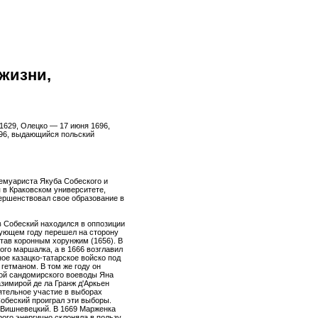
 жизни,
та 1629, Олецко — 17 июня 1696,
696, выдающийся польский
емуариста Якуба Собеского и
 в Краковском университете,
ершенствовал свое образование в
 Собеский находился в оппозиции
едующем году перешел на сторону
став коронным хорунжим (1656). В
ого маршалка, а в 1666 возглавил
ое казацко-татарское войско под
гетманом. В том же году он
вой сандомирского воеводы Яна
зимирой де ла Гранж д'Аркьен
ятельное участие в выборах
Собеский проиграл эти выборы.
Вишневецкий. В 1669 Марженка
орого энергично склоняла в пользу