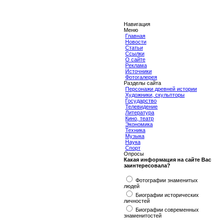
Навигация
Меню
Главная
Новости
Статьи
Ссылки
О сайте
Реклама
Источники
Фотогалерея
Разделы сайта
Персонажи древней истории
Художники, скульпторы
Государство
Телевидение
Литература
Кино, театр
Экономика
Техника
Музыка
Наука
Спорт
Опросы
Какая информация на сайте Вас
заинтересовала?
Фотографии знаменитых
людей
Биографии исторических
личностей
Биографии современных
знаменитостей