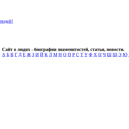
Сайт о людях - биографии знаменитостей, статьи, новости.
А
Б
В
Г
Д
Е
Ж
З
И
Й
К
Л
М
Н
О
П
Р
С
Т
У
Ф
Х
Ц
Ч
Ш
Щ
Э
Ю