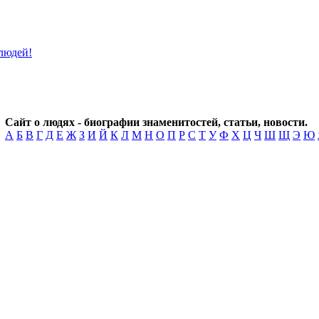
Сайт о людях - биографии знаменитостей, статьи, новости.
А
Б
В
Г
Д
Е
Ж
З
И
Й
К
Л
М
Н
О
П
Р
С
Т
У
Ф
Х
Ц
Ч
Ш
Щ
Э
Ю