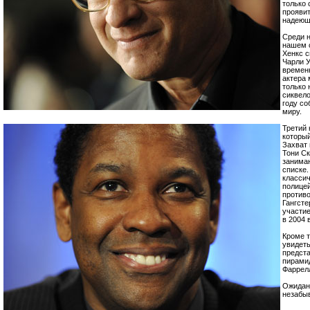
только 
проявит
надеющ
Среди н
нашем 
Хенкс с
Чарли У
временн
актера 
только 
сиквело
году со
миру.
Третий 
которы
Захват 
Тони Ск
занима
списке.
классич
полицей
противо
Гангсте
участие
в 2004 
Кроме т
увидеть
предст
пирами
Фаррелл
Ожидани
незабы