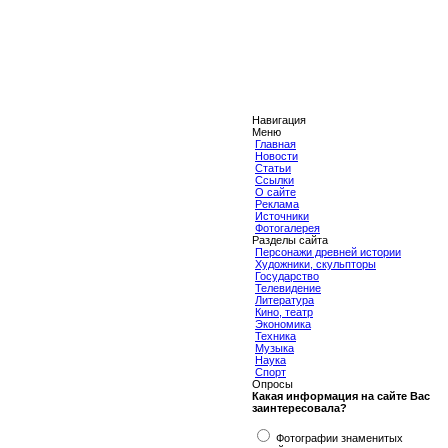
Навигация
Меню
Главная
Новости
Статьи
Ссылки
О сайте
Реклама
Источники
Фотогалерея
Разделы сайта
Персонажи древней истории
Художники, скульпторы
Государство
Телевидение
Литература
Кино, театр
Экономика
Техника
Музыка
Наука
Спорт
Опросы
Какая информация на сайте Вас
заинтересовала?
Фотографии знаменитых