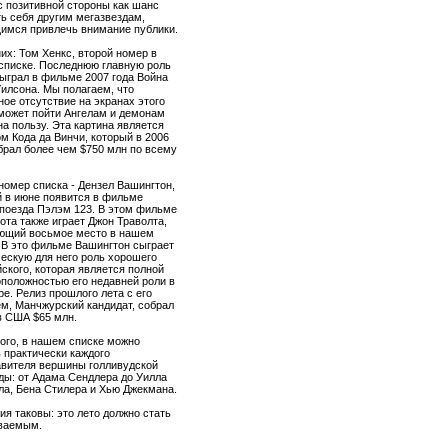
с позитивной стороны как шанс
ь себя другим мегазвездам,
имся привлечь внимание публики.
их: Том Хенкс, второй номер в
списке. Последнюю главную роль
ыграл в фильме 2007 года Война
илсона. Мы полагаем, что
ое отсутствие на экранах этого
может пойти Ангелам и демонам
на пользу. Эта картина является
м Кода да Винчи, который в 2006
брал более чем $750 млн по всему
номер списка - Дензел Вашингтон,
й в июне появится в фильме
поезда Пэлэм 123. В этом фильме
ота также играет Джон Траволта,
ющий восьмое место в нашем
 В это фильме Вашингтон сыграет
ескую для него роль хорошего
ского, которая является полной
положностью его недавней роли в
ре. Релиз прошлого лета с его
м, Манчжурский кандидат, собрал
в США $65 млн.
ого, в нашем списке можно
 практически каждого
авителя вершины голливудской
ды: от Адама Сендлера до Уилла
а, Бена Стилера и Хью Джекмана.
я таковы: это лето должно стать
ваемым.