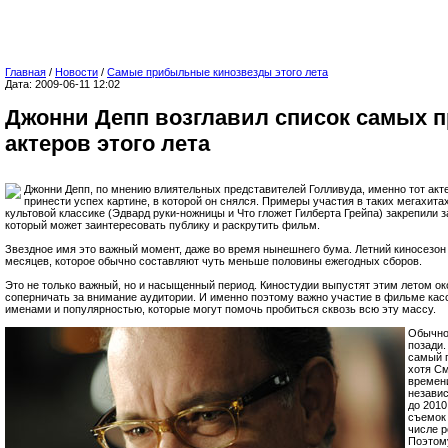
Главная
/
Новости
/
Самые прибыльные кинозвезды этого лета
Дата: 2009-06-11 12:02
Джонни Депп возглавил список самых
актеров этого лета
Джонни Депп, по мнению влиятельных представителей Голливуда, именно тот акт
принести успех картине, в которой он снялся. Примеры участия в таких мегахита
культовой классике (Эдвард руки-ножницы и Что гложет Гилберта Грейпа) закрепили 
который может заинтересовать публику и раскрутить фильм.
Звездное имя это важный момент, даже во время нынешнего бума. Летний киносезон
месяцев, которое обычно составляют чуть меньше половины ежегодных сборов.
Это не только важный, но и насыщенный период. Киностудии выпустят этим летом ок
соперничать за внимание аудитории. И именно поэтому важно участие в фильме ка
именами и популярностью, которые могут помочь пробиться сквозь всю эту массу.
Обычно
позади.
самый п
хотя С
времени
независ
до 2010
съемок 
числе р
Поэтому