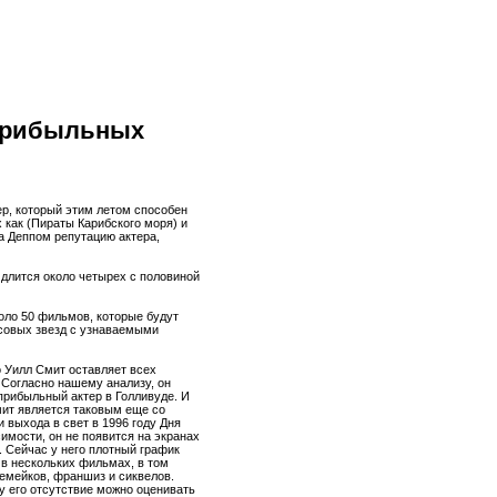
 прибыльных
ер, который этим летом способен
х как (Пираты Карибского моря) и
за Деппом репутацию актера,
 длится около четырех с половиной
оло 50 фильмов, которые будут
ссовых звезд с узнаваемыми
 Уилл Смит оставляет всех
 Согласно нашему анализу, он
рибыльный актер в Голливуде. И
мит является таковым еще со
 выхода в свет в 1996 году Дня
имости, он не появится на экранах
. Сейчас у него плотный график
в нескольких фильмах, в том
емейков, франшиз и сиквелов.
 его отсутствие можно оценивать