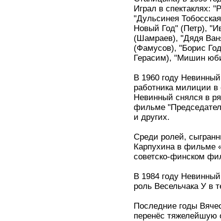
Играл в спектаклях: "
"Дульсинея Тобосская
Новый Год" (Петр), "И
(Шамраев), "Дядя Ваня
(Фамусов), "Борис Год
Герасим), "Мишин юби
В 1960 году Невинный
работника милиции в 
Невинный снялся в ря
фильме "Председател
и других.
Среди ролей, сыгран
Карпухина в фильме «
советско-финском фи
В 1984 году Невинны
роль Весельчака У в 
Последние годы Вячес
перенёс тяжелейшую 