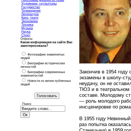
Персонажи древней истории
Художники, скульпторы
Государство
Телевидение
Литература
Кино, театр
Экономика
Техника
Музыка
Наука
Спорт
Опросы
Какая информация на сайте Вас
заинтересовала?
Фотографии знаменитых
людей
Биографии исторических
личностей
Закончив в 1954 году
Биографии современных
знаменитостей
экзамены в школу-сту
Новости из жизни публичных
неудачу, он не остави
людей
ТЮЗ и в театральном 
составе. Молодому ст
— роль молодого рабо
Поиск
инсценировке по рома
В 1955 году Невинный
раз попытка оказалас
Станицына) в 1959 го