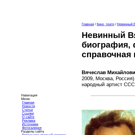
Главная
/
Кино, театр
/
Невинный 
Невинный В
биография, 
справочная
Вячеслав Михайлов
2009, Москва, Россия)
народный артист СССР
Навигация
Меню
Главная
Новости
Статьи
Ссылки
О сайте
Реклама
Источники
Фотогалерея
Разделы сайта