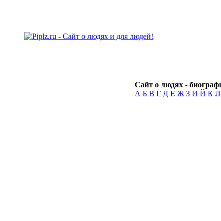
Сайт о людях - биографи
А
Б
В
Г
Д
Е
Ж
З
И
Й
К
Л