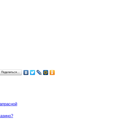
Поделиться…
напрасной
казино?