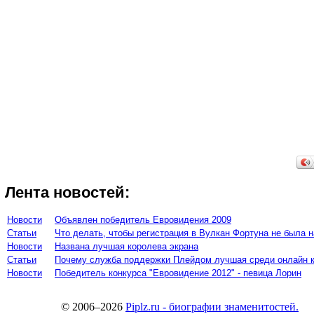
Лента новостей:
Новости
Объявлен победитель Евровидения 2009
Статьи
Что делать, чтобы регистрация в Вулкан Фортуна не была 
Новости
Названа лучшая королева экрана
Статьи
Почему служба поддержки Плейдом лучшая среди онлайн 
Новости
Победитель конкурса "Евровидение 2012" - певица Лорин
© 2006–2026
Piplz.ru - биографии знаменитостей.