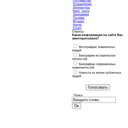
Государство
Телевидение
Литература
Кино, театр
Экономика
Техника
Музыка
Наука
Спорт
Опросы
Какая информация на сайте Вас
заинтересовала?
Фотографии знаменитых
людей
Биографии исторических
личностей
Биографии современных
знаменитостей
Новости из жизни публичных
людей
Поиск