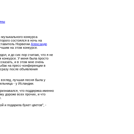
аины
 музыкального конкурса
торого состоялся в ночь на
дставитель Норвегии
Александр
учшим на этом конкурсе.
идол, и до сих пор считаю, что я не
 конкурсе. У меня была просто
ссказать, и в этом мне очень
Рыбак на пресс-конференции в
 сразу после объявления
о взгляд, лучшая песня была у
ельница - у Исландии.
ризнавался, что поддержка именно
у дороже всех прочих, и что
.
й и подарила букет цветов", -