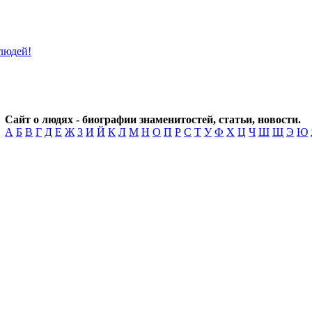
Сайт о людях - биографии знаменитостей, статьи, новости.
А
Б
В
Г
Д
Е
Ж
З
И
Й
К
Л
М
Н
О
П
Р
С
Т
У
Ф
Х
Ц
Ч
Ш
Щ
Э
Ю