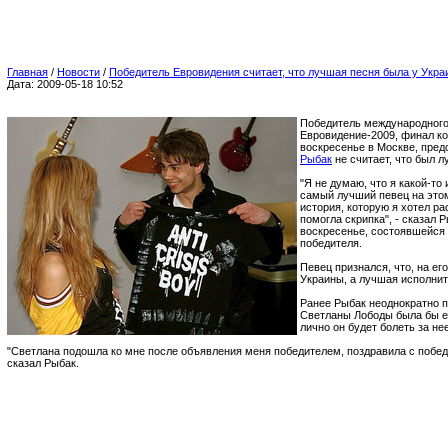
Главная
/
Новости
/
Победитель Евровидения считает, что лучшая песня была у Укр
Дата: 2009-05-18 10:52
Победитель международного
Евровидение-2009, финал ко
воскресенье в Москве, пре
Рыбак
не считает, что был л
"Я не думаю, что я какой-то 
самый лучший певец на этом
история, которую я хотел ра
помогла скрипка", - сказал 
воскресенье, состоявшейся
победителя.
Певец признался, что, на ег
Украины, а лучшая исполнит
Ранее Рыбак неоднократно п
Светланы Лободы была бы ем
лично он будет болеть за нее
"Светлана подошла ко мне после объявления меня победителем, поздравила с победо
сказал Рыбак.