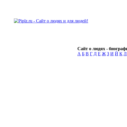
Сайт о людях - биографи
А
Б
В
Г
Д
Е
Ж
З
И
Й
К
Л