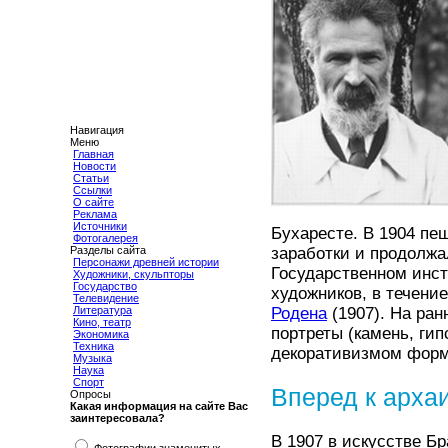
Навигация
Меню
Главная
Новости
Статьи
Ссылки
О сайте
Реклама
Источники
Бухаресте. В 1904 пе
Фотогалерея
Разделы сайта
заработки и продолжа
Персонажи древней истории
Государственном инст
Художники, скульпторы
Государство
художников, в течени
Телевидение
Литература
Родена
(1907). На ран
Кино, театр
портреты (камень, гип
Экономика
Техника
декоративизмом форм
Музыка
Наука
Спорт
Вперед к арха
Опросы
Какая информация на сайте Вас
заинтересовала?
В 1907 в искусстве Б