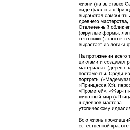
жизни (на выставке С
виде фаллоса «Принц
выработал самобытны
древнего мастерства,
Отвлеченный облик ег
(округлые формы, лап
тектоники (золотое с
вырастает из логики 
На протяжении всего 
циклами и создавал р
материалах (дерево, 
постаменты. Среди и
портреты («Мадемуазе
«Принцесса Х»), перс
«Прометей», «Жар-пти
животный мир («Птица
шедевров мастера — 
утопическому идеализ
Всю жизнь проживший 
естественной красоте