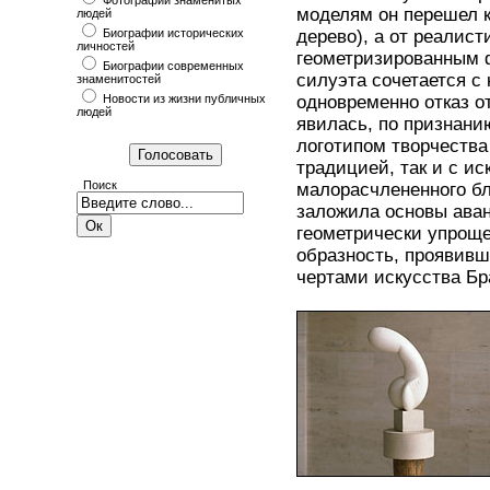
Фотографии знаменитых
моделям он перешел к
людей
Биографии исторических
дерево), а от реалис
личностей
геометризированным ф
Биографии современных
силуэта сочетается с
знаменитостей
Новости из жизни публичных
одновременно отказ о
людей
явилась, по признани
логотипом творчества
традицией, так и с и
Поиск
малорасчлененного бл
заложила основы аван
геометрически упроще
образность, проявивш
чертами искусства Бр