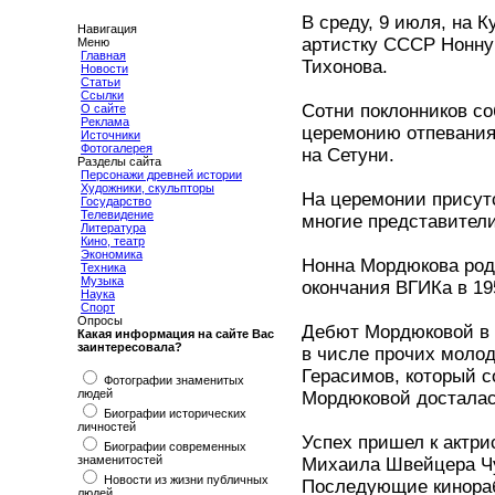
В среду, 9 июля, на 
Навигация
артистку СССР Нонну
Меню
Главная
Тихонова.
Новости
Статьи
Ссылки
Сотни поклонников с
О сайте
Реклама
церемонию отпевания
Источники
Фотогалерея
на Сетуни.
Разделы сайта
Персонажи древней истории
Художники, скульпторы
На церемонии присут
Государство
Телевидение
многие представители
Литература
Кино, театр
Экономика
Нонна Мордюкова роди
Техника
Музыка
окончания ВГИКа в 19
Наука
Спорт
Опросы
Дебют Мордюковой в к
Какая информация на сайте Вас
заинтересовала?
в числе прочих молод
Герасимов, который с
Фотографии знаменитых
людей
Мордюковой досталас
Биографии исторических
личностей
Успех пришел к актри
Биографии современных
знаменитостей
Михаила Швейцера Чу
Новости из жизни публичных
Последующие кинора
людей