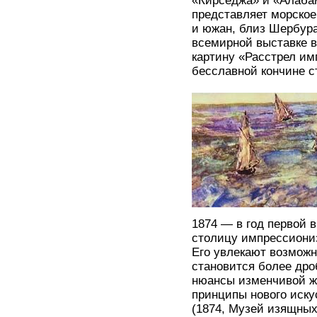
«Кирседжа» и «Алаба
представляет морское
и южан, близ Шербура
всемирной выставке в
картину «Расстрел и
бесславной кончине с
1874 — в год первой 
столицу импрессиони
Его увлекают возможн
становится более дро
нюансы изменчивой ж
принципы нового иску
(1874, Музей изящных 