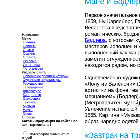
Мане и Бодлер
Первое значительное 
1859, Ну Карлсберг, Г
Веласкеса представл
романтических бродяг
Навигация
Меню
Бодлера
, с которым 
Главная
мастеров исполнен и 
Новости
Статьи
выполненный как жанр
Ссылки
О сайте
заметил отчужденност
Реклама
находятся рядом, но 
Источники
Фотогалерея
Разделы сайта
Персонажи древней истории
Одновременно художни
Художники, скульпторы
«Лолу из Валенсии» (
Государство
Телевидение
артистки на фоне теа
Литература
Кино, театр
мерцанием» (Бодлер).
Экономика
(Метрополитен-музей)
Техника
Музыка
Увлечение испанской 
Наука
Спорт
1865. Картина «Музык
Опросы
образ нарядно одетой
Какая информация на сайте Вас
заинтересовала?
«Завтрак на т
Фотографии знаменитых
людей