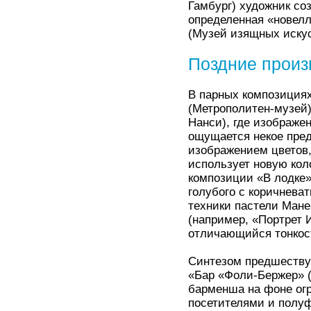
Гамбург) художник со
определенная «новел
(Музей изящных искус
Поздние произ
В парных композициях
(Метрополитен-музей)
Нанси), где изображе
ощущается некое пре
изображением цветов,
использует новую кол
композиции «В лодке»
голубого с коричнев
техники пастели Ман
(например, «Портрет 
отличающийся тонкос
Синтезом предшеству
«Бар «Фоли-Бержер» (
барменша на фоне огр
посетителями и полуф