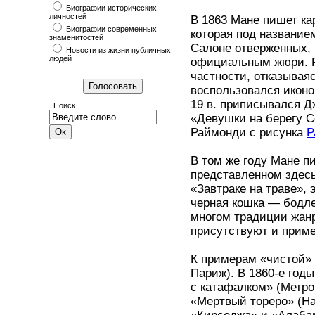
Биографии исторических
личностей
В 1863 Мане пишет ка
Биографии современных
которая под название
знаменитостей
Салоне отверженных, 
Новости из жизни публичных
людей
официальным жюри. Р
частности, отказывая
воспользовался иконо
19 в. приписывался Д
Поиск
«Девушки на берегу 
Раймонди с рисунка
Р
В том же году Мане п
представленном здесь
«Завтраке на траве»,
черная кошка — бодл
многом традиции жан
присутствуют и приме
К примерам «чистой» 
Париж). В 1860-е год
с катафалком» (Метро
«Мертвый тореро» (На