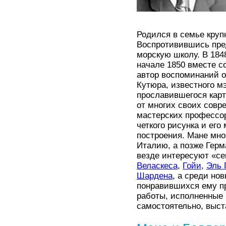
Родился в семье круп
Воспротивившись пре
морскую школу. В 184
начале 1850 вместе с
автор воспоминаний о
Кутюра, известного м
прославившегося карт
от многих своих совр
мастерских профессор
четкого рисунка и ег
построения. Мане мно
Италию, а позже Герм
везде интересуют «с
Веласкеса
,
Гойи
,
Эль 
Шардена
, а среди н
понравившихся ему п
работы, исполненные 
самостоятельно, выст