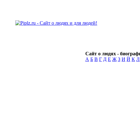
Сайт о людях - биографи
А
Б
В
Г
Д
Е
Ж
З
И
Й
К
Л