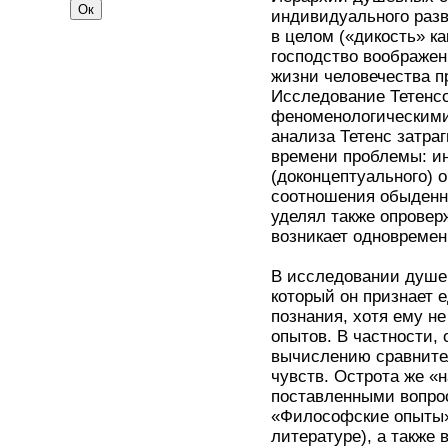
индивидуального разв
в целом («дикость» ка
господство воображени
жизни человечества 
Исследование Тетенс
феноменологическими
анализа Тетенс затра
времени проблемы: ин
(доконцептуального) 
соотношения обыденно
уделял также опровер
возникает одновремен
В исследовании душе
который он признает 
познания, хотя ему н
опытов. В частности,
вычислению сравните
чувств. Острота же «
поставленными вопрос
«Философские опыты»
литературе), а также