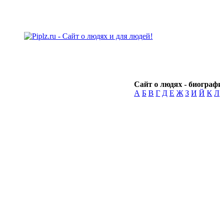
Сайт о людях - биографи
А
Б
В
Г
Д
Е
Ж
З
И
Й
К
Л