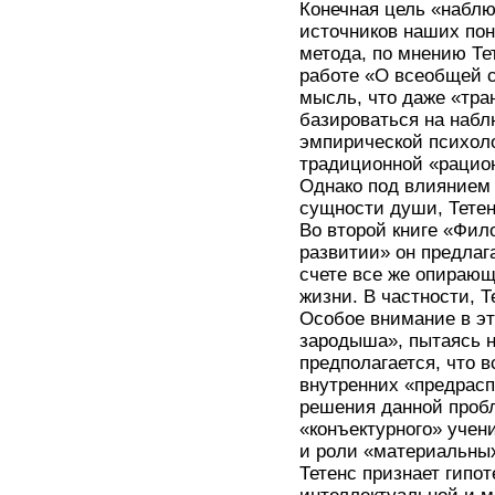
Конечная цель «наблю
источников наших пон
метода, по мнению Те
работе «О всеобщей с
мысль, что даже «тра
базироваться на набл
эмпирической психоло
традиционной «рацио
Однако под влиянием 
сущности души, Тетен
Во второй книге «Фил
развитии» он предлаг
счете все же опирающ
жизни. В частности, 
Особое внимание в эт
зародыша», пытаясь н
предполагается, что 
внутренних «предрасп
решения данной проб
«конъектурного» уче
и роли «материальных
Тетенс признает гипо