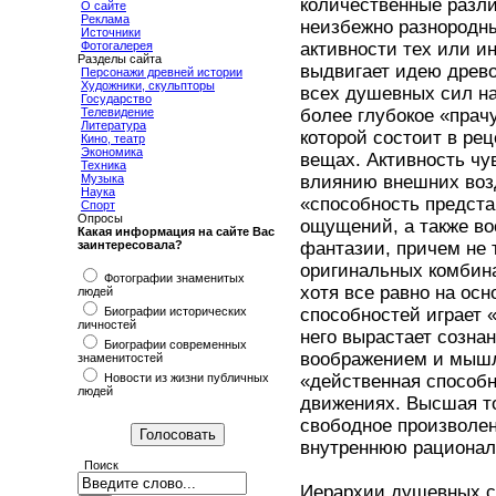
количественные разли
О сайте
Реклама
неизбежно разнородны
Источники
Фотогалерея
активности тех или и
Разделы сайта
выдвигает идею древо
Персонажи древней истории
Художники, скульпторы
всех душевных сил на
Государство
Телевидение
более глубокое «прач
Литература
которой состоит в ре
Кино, театр
Экономика
вещах. Активность чу
Техника
Музыка
влиянию внешних возд
Наука
«способность предста
Спорт
Опросы
ощущений, а также во
Какая информация на сайте Вас
заинтересовала?
фантазии, причем не 
оригинальных комбин
Фотографии знаменитых
хотя все равно на ос
людей
Биографии исторических
способностей играет 
личностей
него вырастает созн
Биографии современных
воображением и мышл
знаменитостей
Новости из жизни публичных
«действенная способ
людей
движениях. Высшая то
свободное произволен
внутреннюю рациональ
Поиск
Иерархии душевных си