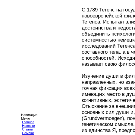
С 1789 Тетенс на госу
новоевропейской фил
Тетенса. Испытал вл
достоинства и недост
объединить психолог
системностью немецк
исследований Тетенса
составного тела, а в 
способностей. Исходя
называет свою филос
Изучение души в фил
направленных, но вз
точная фиксация всех
имеющих место в душ
когнитивных, эстетич
Отыскание за внешни
основных сил души и,
Навигация
(Grundvermoegen), по
Меню
Главная
генетическом смысле
Новости
Статьи
из единства Я, предп
Ссылки