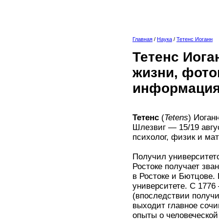
Главная
/
Наука
/
Тетенс Иоганн
Тетенс Иога
жизни, фото
информация
Тетенс
(
Tetens
) Иоган
Шлезвиг — 15/19 авгу
психолог, физик и ма
Получил университетск
Ростоке получает зва
в Ростоке и Бютцове.
университете. С 177
(впоследствии получи
выходит главное сочи
опыты о человеческой