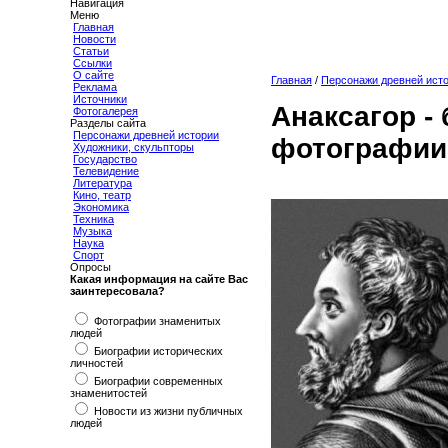
Навигация
Меню
Главная
Новости
Статьи
Ссылки
О сайте
Главная
/
Персонажи древней ист
Реклама
Источники
Анаксагор -
Фотогалерея
Разделы сайта
Персонажи древней истории
фотографии
Художники, скульпторы
Государство
Телевидение
Литература
Кино, театр
Экономика
Техника
Музыка
Наука
Спорт
Опросы
Какая информация на сайте Вас
заинтересовала?
Фотографии знаменитых
людей
Биографии исторических
личностей
Биографии современных
знаменитостей
Новости из жизни публичных
людей