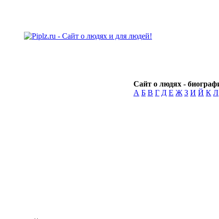
Сайт о людях - биографи
А
Б
В
Г
Д
Е
Ж
З
И
Й
К
Л