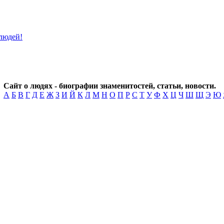
Сайт о людях - биографии знаменитостей, статьи, новости.
А
Б
В
Г
Д
Е
Ж
З
И
Й
К
Л
М
Н
О
П
Р
С
Т
У
Ф
Х
Ц
Ч
Ш
Щ
Э
Ю