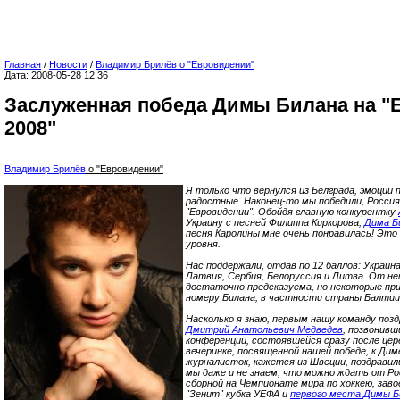
Главная
/
Новости
/
Владимир Брилёв о "Евровидении"
Дата: 2008-05-28 12:36
Заслуженная победа Димы Билана на "
2008"
Владимир Брилёв
о "Евровидении"
Я только что вернулся из Белграда, эмоции 
радостные. Наконец-то мы победили, Россия
"Евровидении". Обойдя главную конкурентку
Украину с песней Филиппа Киркорова,
Дима Б
песня Каролины мне очень понравилась! Эт
уровня.
Нас поддержали, отдав по 12 баллов: Украин
Латвия, Сербия, Белоруссия и Литва. От н
достаточно предсказуема, но некоторые пр
номеру Билана, в частности страны Балтии
Насколько я знаю, первым нашу команду позд
Дмитрий Анатольевич Медведев
, позвонивш
конференции, состоявшейся сразу после цер
вечеринке, посвященной нашей победе, к Дим
журналисток, кажется из Швеции, поздравили 
мы даже и не знаем, что можно ждать от Ро
сборной на Чемпионате мира по хоккею, за
"Зенит" кубка УЕФА и
первого места Димы Би