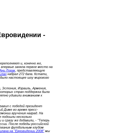
Евровидении -
переполняют и, конечно же,
 впервые заняла первое место на
Ани Лорак
, представляющую
илан
набрал 272 бала. Кстати,
о было настоящее шоу мирового
а, Эстония, Израиль, Армения,
екоторых стран поддержка была
иятно удивили вниманием к
.
равил с победой президент
ий Диме во время пресс-
емонии вручения наград. На
е подошли несколько
и сразу же добавили, - "Теперь
ссии. После победы российской
воевания футбольным клубом
лана на "Евровидении 2008"
мы