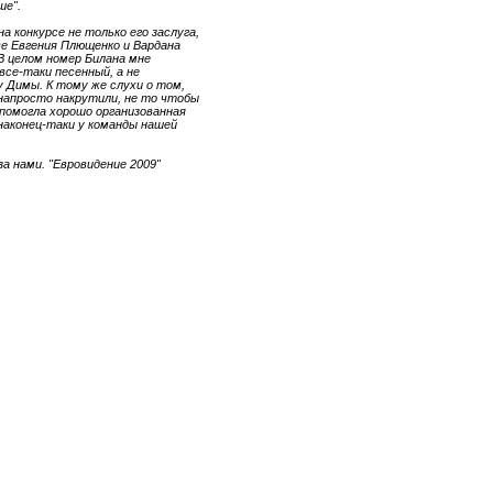
ше".
на конкурсе не только его заслуга,
ве Евгения Плющенко и Вардана
В целом номер Билана мне
все-таки песенный, а не
у Димы. К тому же слухи о том,
-напросто накрутили, не то чтобы
помогла хорошо организованная
 наконец-таки у команды нашей
а нами. "Евровидение 2009"