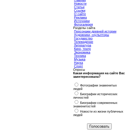
Главная
Новости
Статьи
Ссылки
О сайте
Реклама
Источники
Фотогалерея
Разделы сайта
Персонажи древней истории
Художники, скульпторы
Государство
Телевидение
Литература
Кино, театр
Экономика
Техника
Музыка
Наука
Спорт
Опросы
Какая информация на сайте Вас
заинтересовала?
Фотографии знаменитых
людей
Биографии исторических
личностей
Биографии современных
знаменитостей
Новости из жизни публичных
людей