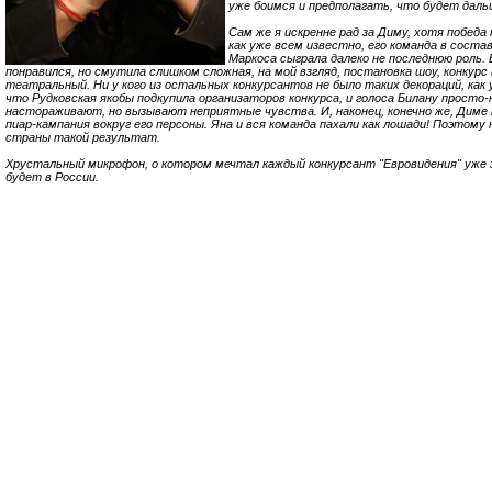
уже боимся и предполагать, что будет даль
Сам же я искренне рад за Диму, хотя победа 
как уже всем известно, его команда в соста
Маркоса сыграла далеко не последнюю роль. 
понравился, но смутила слишком сложная, на мой взгляд, постановка шоу, конкурс 
театральный. Ни у кого из остальных конкурсантов не было таких декораций, как 
что Рудковская якобы подкупила организаторов конкурса, и голоса Билану просто
настораживают, но вызывают неприятные чувства. И, наконец, конечно же, Диме 
пиар-кампания вокруг его персоны. Яна и вся команда пахали как лошади! Поэтому
страны такой результат.
Хрустальный микрофон, о котором мечтал каждый конкурсант "Евровидения" уже з
будет в России.