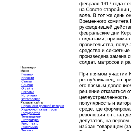
февраля 1917 года се
на Совете старейшин 
воле. В тот же день 
Временного комитета 
руководившей действ
февральские дни Кер
солдатами, принимал 
правительства, полу
средства и секретные
произведена замена о
солдат, матросов и ра
Навигация
Меню
При прямом участии 
Главная
Новости
республиканец, он п
Статьи
его прямым давлением
Ссылки
О сайте
решение отказаться о
Реклама
Источники
целеустремленность, 
Фотогалерея
популярность и автори
Разделы сайта
Персонажи древней истории
среде, где формирова
Художники, скульпторы
Государство
революции он стал де
Телевидение
депутатов, на первом
Литература
Кино, театр
избран товарищем (з
Экономика
Техника