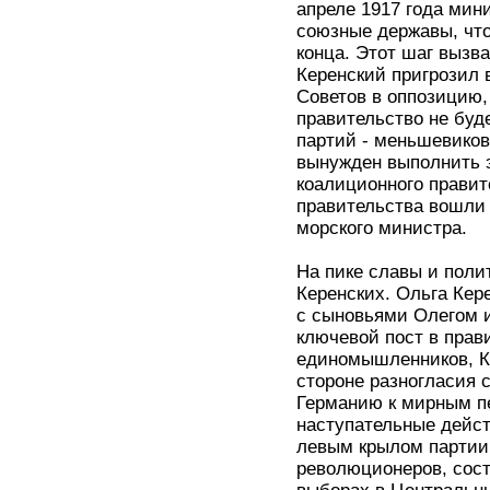
апреле 1917 года мин
союзные державы, что
конца. Этот шаг вызв
Керенский пригрозил 
Советов в оппозицию, 
правительство не буд
партий - меньшевиков,
вынужден выполнить э
коалиционного правите
правительства вошли 
морского министра.
На пике славы и поли
Керенских. Ольга Кер
с сыновьями Олегом и
ключевой пост в прави
единомышленников, Ке
стороне разногласия 
Германию к мирным пе
наступательные дейст
левым крылом партии 
революционеров, сост