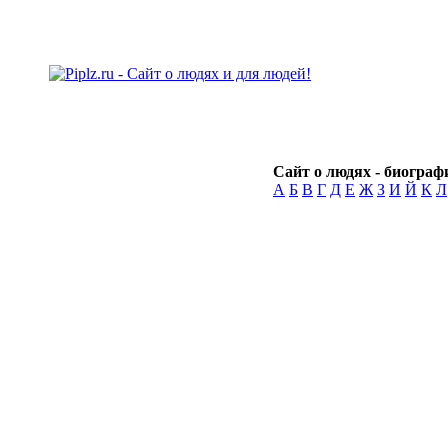
Сайт о людях - биографи
А
Б
В
Г
Д
Е
Ж
З
И
Й
К
Л