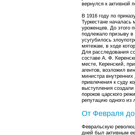
вернулся к активной 
В 1916 году по прика
Туркестане началась
уроженцев. До этого 
подлежало призыву в
усугубилось злоупот
мятежам, в ходе кото
Для расследования с
составе А. Ф. Керенск
месте, Керенский, пр
агентов, возложил ви
министра внутренних
привлечения к суду к
выступления создали
пороков царского реж
репутацию одного из 
От Февраля до
Февральскую революци
дней был активным ее 