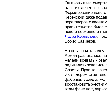
Он вновь ввел смертн
царских денежных зна
Формирование нового
Керенский даже подава
переговоров с кадета
правительство было 
нового верховного гл
Лавра Корнилова
. То
Борис Савинков.
Но остановить волну 
Армия разлагалась на 
желали воевать - рв
радикализировались 
Советы. Правые, конс
Их лидером стал гене
фабрики, заводы, жел
восстановить жестким
этом фоне популярнос