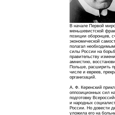
В начале Первой мир
меньшевистской фрак
позиции оборонцев, с
экономической самос
полагал необходимым
силы России на борьб
правительству измен
амнистию, восстанов
Польше, расширить п
числе и евреев, прек
организаций.
А. Ф. Керенский прик
оппозиционных сил на
подготовку Всероссий
и народных социалист
России. Но довести де
уложила его на больн