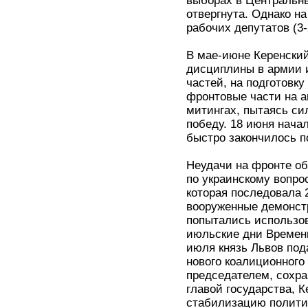
выборах в Центральны
отвергнута. Однако н
рабочих депутатов (3
В мае-июне Керенски
дисциплины в армии 
частей, на подготовк
фронтовые части на 
митингах, пытаясь си
победу. 18 июня начал
быстро закончилось 
Неудачи на фронте об
по украинскому вопро
которая последовала 
вооруженные демонст
попытались использов
июльские дни Временн
июля князь Львов под
нового коалиционного
председателем, сохра
главой государства, 
стабилизацию политич