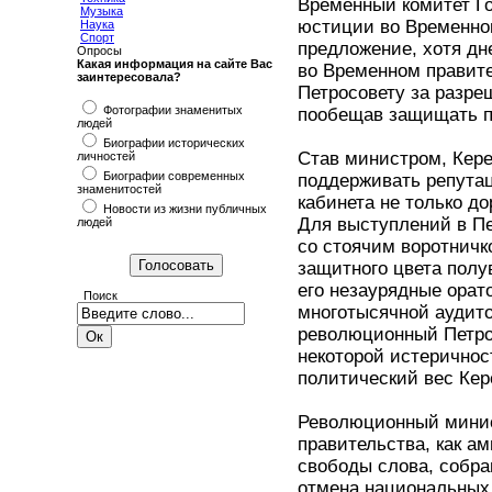
Временный комитет Г
Музыка
юстиции во Временном
Наука
Спорт
предложение, хотя дн
Опросы
Какая информация на сайте Вас
во Временном правите
заинтересовала?
Петросовету за разре
Фотографии знаменитых
пообещав защищать пр
людей
Биографии исторических
Став министром, Кере
личностей
Биографии современных
поддерживать репутац
знаменитостей
кабинета не только д
Новости из жизни публичных
Для выступлений в Пе
людей
со стоячим воротничк
защитного цвета полу
его незаурядные орат
Поиск
многотысячной аудито
революционный Петро
некоторой истеричнос
политический вес Кер
Революционный минис
правительства, как а
свободы слова, собра
отмена национальных 