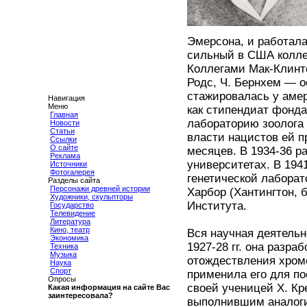
Эмерсона, и работала
сильный в США коллек
Коллегами Мак-Клинт
Родс, Ч. Бернхем — 
стажировалась у амер
Навигация
Меню
как стипендиат фонда
Главная
лабораторию зоолога 
Новости
Статьи
власти нацистов ей п
Ссылки
О сайте
месяцев. В 1934-36 р
Реклама
университетах. В 194
Источники
Фотогалерея
генетической лаборат
Разделы сайта
Персонажи древней истории
Харбор (Хантингтон, 
Художники, скульпторы
Института.
Государство
Телевидение
Литература
Кино, театр
Вся научная деятельн
Экономика
1927-28 гг. она разр
Техника
Музыка
отождествления хромо
Наука
Спорт
применила его для по
Опросы
своей ученицей Х. Кр
Какая информация на сайте Вас
заинтересовала?
выполнившим аналоги