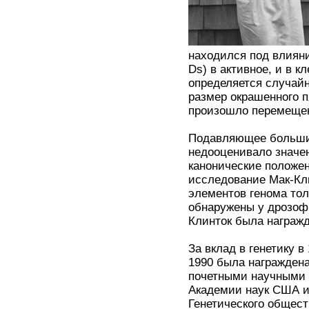
находился под влияни
Ds) в активное, и в к
определяется случайн
размер окрашенного п
произошло перемеще
Подавляющее большин
недооценивало значе
канонические положе
исследование Мак-Кл
элементов генома тол
обнаружены у дрозофи
Клинток была награж
За вклад в генетику 
1990 была награжден
почетными научными 
Академии наук США и
Генетического общест