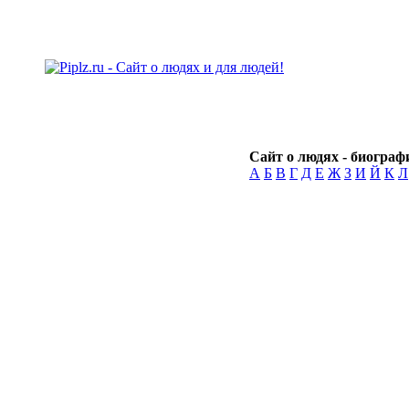
Сайт о людях - биографи
А
Б
В
Г
Д
Е
Ж
З
И
Й
К
Л