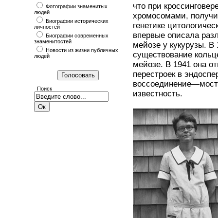
что при кроссингове
Фотографии знаменитых
людей
хромосомами, получи
Биографии исторических
генетике цитологическ
личностей
впервые описала раз
Биографии современных
знаменитостей
мейозе у кукурузы. В
Новости из жизни публичных
существование кольц
людей
мейозе. В 1941 она 
перестроек в эндосп
воссоединение—мост»
Поиск
известность.