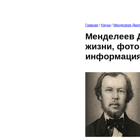
Главная
/
Наука
/
Менделеев Дми
Менделеев Д
жизни, фото
информация