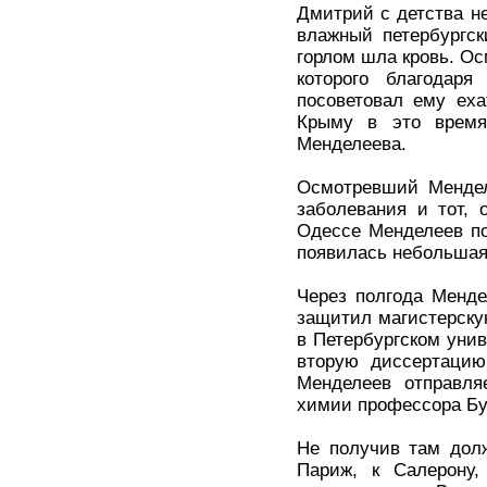
Дмитрий с детства н
влажный петербургск
горлом шла кровь. О
которого благодаря
посоветовал ему еха
Крыму в это время
Менделеева.
Осмотревший Мендел
заболевания и тот, 
Одессе Менделеев по
появилась небольшая
Через полгода Менде
защитил магистерску
в Петербургском унив
вторую диссертацию
Менделеев отправля
химии профессора Бу
Не получив там дол
Париж, к Салерону,