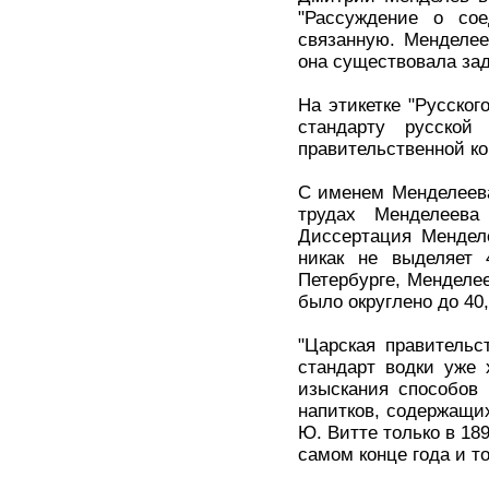
"Рассуждение о сое
связанную. Менделее
она существовала зад
На этикетке "Русског
стандарту русской
правительственной ко
С именем Менделеева
трудах Менделеева
Диссертация Мендел
никак не выделяет 
Петербурге, Менделее
было округлено до 40
"Царская правительс
стандарт водки уже 
изыскания способов 
напитков, содержащи
Ю. Витте только в 18
самом конце года и то