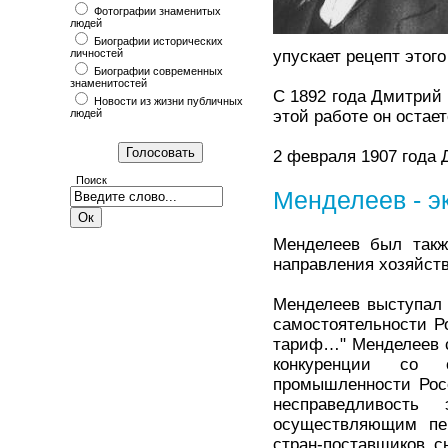
Фотографии знаменитых
людей
Биографии исторических
личностей
упускает рецепт этого
Биографии современных
знаменитостей
С 1892 года Дмитрий 
Новости из жизни публичных
людей
этой работе он остает
2 февраля 1907 года
Поиск
Менделеев - э
Менделеев был такж
направления хозяйств
Менделеев выступал 
самостоятельности Р
тариф…" Менделеев с
конкуренции со 
промышленности Рос
несправедливость 
осуществляющим пер
стран-поставщиков с