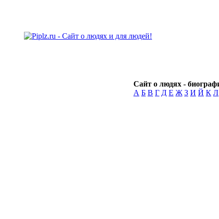
Сайт о людях - биографи
А
Б
В
Г
Д
Е
Ж
З
И
Й
К
Л