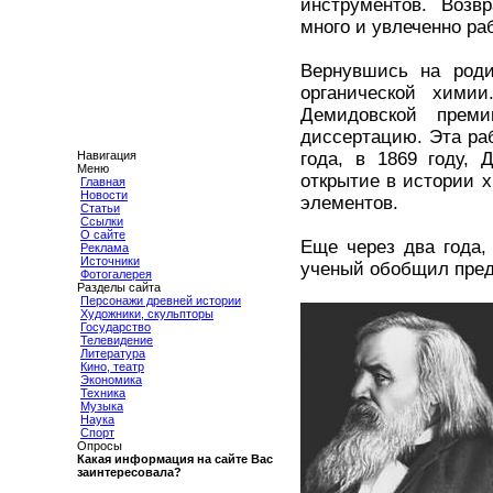
инструментов. Возв
много и увлеченно раб
Вернувшись на роди
органической хими
Демидовской прем
диссертацию. Эта раб
Навигация
года, в 1869 году,
Меню
открытие в истории 
Главная
Новости
элементов.
Статьи
Ссылки
О сайте
Еще через два года,
Реклама
Источники
ученый обобщил пред
Фотогалерея
Разделы сайта
Персонажи древней истории
Художники, скульпторы
Государство
Телевидение
Литература
Кино, театр
Экономика
Техника
Музыка
Наука
Спорт
Опросы
Какая информация на сайте Вас
заинтересовала?