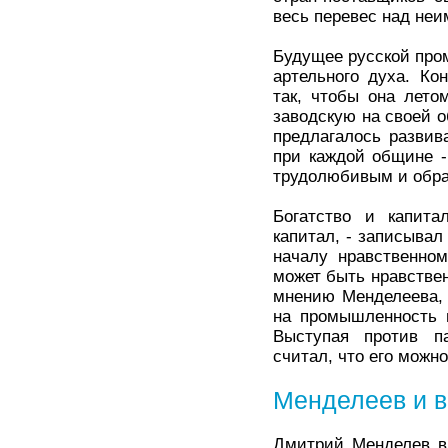
весь перевес над не
Будущее русской про
артельного духа. Ко
так, чтобы она лето
заводскую на своей 
предлагалось развив
при каждой общине -
трудолюбивым и обра
Богатство и капита
капитал, - записывал 
началу нравственном
может быть нравствен
мнению Менделеева, 
на промышленность и
Выступая против па
считал, что его можн
Менделеев и в
Дмитрий Менделев в