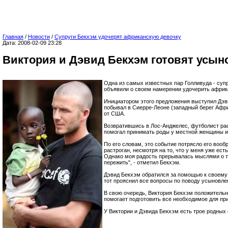
Главная
/
Новости
/
Супруги Бекхэм удочерят африканскую девочку
Дата: 2008-02-09 23:28
Виктория и Дэвид Бекхэм готовят усын
Одна из самых известных пар Голливуда - суп
объявили о своем намерении удочерить африк
Инициатором этого предложения выступил Дэв
побывал в Сиерре-Леоне (западный берег Афри
от США.
Возвратившись в Лос-Анджелес, футболист рас
помогал принимать роды у местной женщины и
По его словам, это событие потрясло его вооб
растроган, несмотря на то, что у меня уже есть
Однако моя радость прерывалась мыслями о т
пережить", - отметил Бекхэм.
Дэвид Бекхэм обратился за помощью к своему д
тот прояснил все вопросы по поводу усыновле
В свою очередь, Виктория Бекхэм положительн
помогает подготовить все необходимое для при
У Виктории и Дэвида Бекхэм есть трое родных 