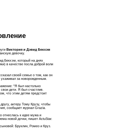
овление
руги
Виктория и Дэвид Бекхэм
анскую девочку.
ид Бекхэм, который на днях
ки) в качестве посла доброй воли
сказал своей семье о том, как он
 ухаживал за новорожденным.
ражение: "Я был настолько
 свои дети. Я был счастлив.
ом, что этим детям предстоит
ругу, актеру Тому Крузу, чтобы
ния, сообщает журнал Grazia.
о отнеслась к идее мужа и
ема новой дочки, пишет ActuStar.
сыновей: Бруклин, Ромео и Круз.