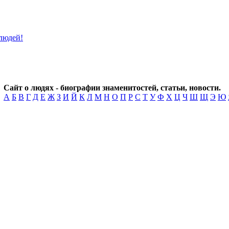
Сайт о людях - биографии знаменитостей, статьи, новости.
А
Б
В
Г
Д
Е
Ж
З
И
Й
К
Л
М
Н
О
П
Р
С
Т
У
Ф
Х
Ц
Ч
Ш
Щ
Э
Ю