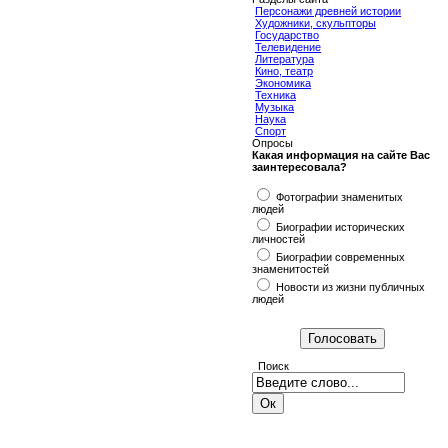
Персонажи древней истории
Художники, скульпторы
Государство
Телевидение
Литература
Кино, театр
Экономика
Техника
Музыка
Наука
Спорт
Опросы
Какая информация на сайте Вас
заинтересовала?
Фотографии знаменитых
людей
Биографии исторических
личностей
Биографии современных
знаменитостей
Новости из жизни публичных
людей
Поиск