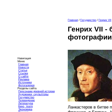
Главная
/
Государство
/
Генрих VII
Генрих VII -
фотографии
Навигация
Меню
Главная
Новости
Статьи
Ссылки
О сайте
Реклама
Источники
Фотогалерея
Разделы сайта
Персонажи древней истории
Художники, скульпторы
Государство
Телевидение
Литература
Кино, театр
Ланкастеров в битве п
Экономика