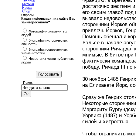
Францию, в Бретань. 
Техника
Музыка
достаточно жестким и
Наука
Спорт
его своим главой под
Опросы
вызвало недовольств
Какая информация на сайте Вас
заинтересовала?
сторонники Йорков об
привлечь Йорков, Ген
Фотографии знаменитых
людей
Помощь обещал и кор
Биографии исторических
Уэльсе в начале авгу
личностей
сторонники Ричарда, 
Биографии современных
знаменитостей
мнимые. В битве при 
Новости из жизни публичных
фактически командов
людей
победу, Ричард III пог
30 ноября 1485 Генри
Поиск
на Елизавете Йорк, с
Сразу же Генрих стол
Некоторые сторонники
Маргариту Бургундску
Уорвика (1487) и Уорб
силой и хитростью.
Чтобы ограничить мог