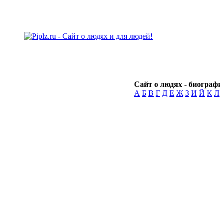
Сайт о людях - биографи
А
Б
В
Г
Д
Е
Ж
З
И
Й
К
Л