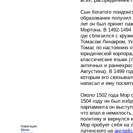
всех, распределение 
Сын богатого лондонс
образование получил 
лет он был принят па
Мортона. В 1492-1494
где сблизился с круж
Томасом Линакром, Уи
Томас по настоянию о
юридической корпорац
классические языки (
античных и раннехрис
Августина). В 1499 г
которым его связыва
написал и ему посвят
Около 1502 года Мор с
1504 году он был избр
парламента он выступа
что впал в немилость
политику и вернулся 
Мор пробует себя на 
Навигация
Меню
латинского на
английс