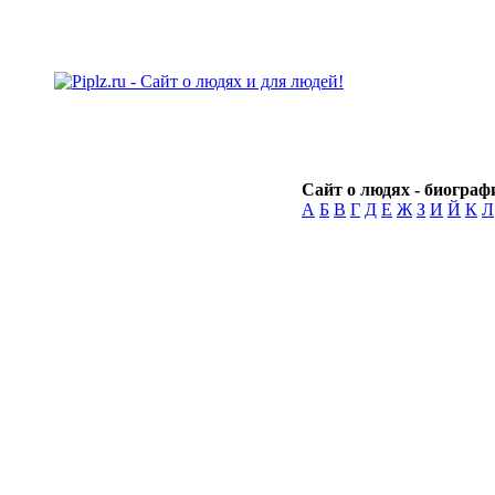
Сайт о людях - биографи
А
Б
В
Г
Д
Е
Ж
З
И
Й
К
Л