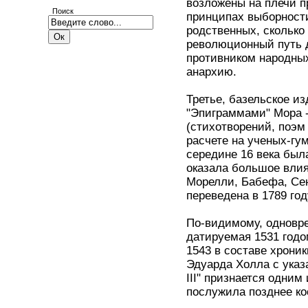
возложены на плечи п
Поиск
принципах выборности
родственных, сколько
революционный путь д
противником народных
анархию.
Третье, базельское и
"Эпиграммами" Мора -
(стихотворений, поэм
расчете на ученых-гу
середине 16 века был
оказала большое влия
Морелли, Бабефа, Сен
переведена в 1789 год
По-видимому, одноврем
датируемая 1531 годо
1543 в составе хроник
Эдуарда Холла с указ
III" признается одни
послужила позднее к