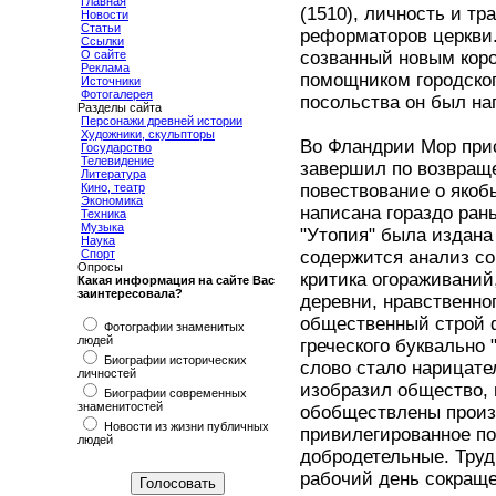
Главная
(1510), личность и тр
Новости
Статьи
реформаторов церкви.
Ссылки
О сайте
созванный новым коро
Реклама
помощником городског
Источники
Фотогалерея
посольства он был на
Разделы сайта
Персонажи древней истории
Художники, скульпторы
Во Фландрии Мор прис
Государство
Телевидение
завершил по возвраще
Литература
Кино, театр
повествование о якоб
Экономика
написана гораздо ран
Техника
Музыка
"Утопия" была издана 
Наука
Спорт
содержится анализ со
Опросы
критика огораживаний
Какая информация на сайте Вас
заинтересовала?
деревни, нравственно
общественный строй ф
Фотографии знаменитых
людей
греческого буквально 
Биографии исторических
слово стало нарицате
личностей
изобразил общество, 
Биографии современных
знаменитостей
обобществлены произв
Новости из жизни публичных
привилегированное п
людей
добродетельные. Труд
рабочий день сокраще