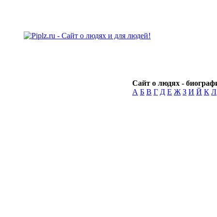
Сайт о людях - биографи
А
Б
В
Г
Д
Е
Ж
З
И
Й
К
Л