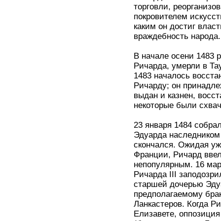
торговли, реорганизо
покровителем искусст
каким он достиг власт
враждебность народа.
В начале осени 1483 
Ричарда, умерли в Та
1483 началось восстан
Ричарду; он принадле
выдан и казнен, восс
некоторые были схвач
23 января 1484 собрал
Эдуарда наследником 
скончался. Ожидая уж
Франции, Ричард ввел
непопулярным. 16 мар
Ричарда III заподозри
старшей дочерью Эдуа
предполагаемому бра
Ланкастеров. Когда Ри
Елизавете, оппозиция