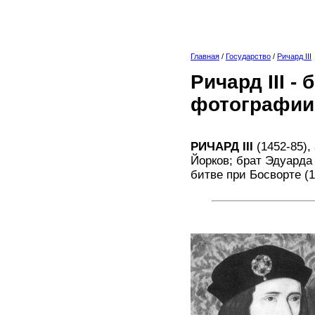
Главная
/
Государство
/
Ричард III
Ричард III -
фотографии
РИЧАРД III
(1452-85),
Йорков; брат Эдуарда 
битве при Босворте (1