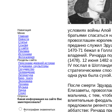
условиях войны Алой
Навигация
Меню
братьями спасаться на
Главная
Новости
провозглашен королем
Статьи
преданно служил Эдуа
Ссылки
О сайте
1470-71 бежал в Голл
Реклама
Источники
владений. Ричарда по
Фотогалерея
(1478). 12 июня 1482
Разделы сайта
Персонажи древней истории
IV послал в Шотланд
Художники, скульпторы
Государство
стратегическими спос
Телевидение
одна рука была сухой
Литература
Кино, театр
Экономика
Техника
После смерти Эдуарда
Музыка
Елизаветы, провозгла
Наука
Спорт
мальчика, с тем, что
Опросы
Какая информация на сайте Вас
влиятельные феодальн
заинтересовала?
предложили регентств
Фотографии знаменитых
аббатстве; Ричард пр