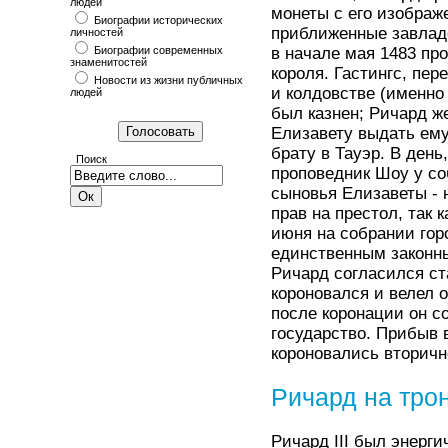
людей
монеты с его изображ
Биографии исторических
приближенные завладе
личностей
Биографии современных
в начале мая 1483 пр
знаменитостей
короля. Гастингс, пе
Новости из жизни публичных
и колдовстве (именно 
людей
был казнен; Ричард ж
Елизавету выдать ему
брату в Тауэр. В день
Поиск
проповедник Шоу у соб
сыновья Елизаветы - 
прав на престол, так 
июня на собрании гор
единственным законны
Ричард согласился ст
короновался и велел 
после коронации он с
государство. Прибыв в
короновались вторичн
Ричард на тро
Ричард III был энерг