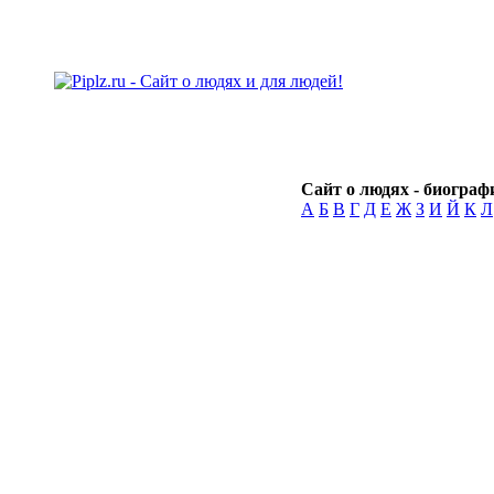
Сайт о людях - биографи
А
Б
В
Г
Д
Е
Ж
З
И
Й
К
Л