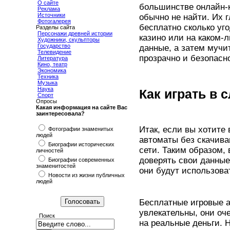
О сайте
большинстве онлайн-к
Реклама
Источники
обычно не найти. Их 
Фотогалерея
бесплатно сколько уг
Разделы сайта
Персонажи древней истории
казино или на каком-
Художники, скульпторы
Государство
данные, а затем мучи
Телевидение
прозрачно и безопасн
Литература
Кино, театр
Экономика
Техника
Музыка
Наука
Как играть в 
Спорт
Опросы
Какая информация на сайте Вас
заинтересовала?
Итак, если вы хотите
Фотографии знаменитых
людей
автоматы без скачиван
Биографии исторических
сети. Таким образом,
личностей
доверять свои данные 
Биографии современных
знаменитостей
они будут использова
Новости из жизни публичных
людей
Бесплатные игровые а
увлекательны, они оч
Поиск
на реальные деньги. 