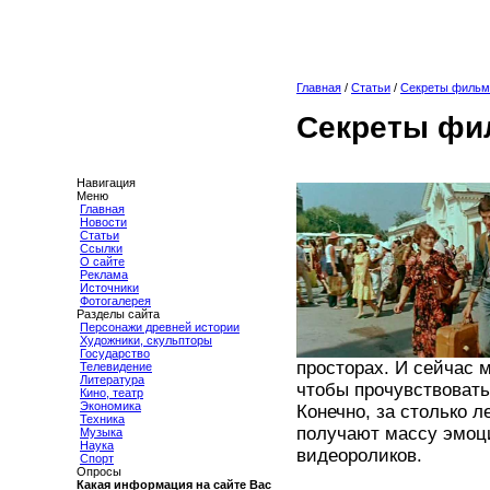
Главная
/
Статьи
/
Секреты фильма
Секреты фи
Навигация
Меню
Главная
Новости
Статьи
Ссылки
О сайте
Реклама
Источники
Фотогалерея
Разделы сайта
Персонажи древней истории
Художники, скульпторы
Государство
просторах. И сейчас 
Телевидение
Литература
чтобы прочувствовать
Кино, театр
Экономика
Конечно, за столько 
Техника
получают массу эмоц
Музыка
Наука
видеороликов.
Спорт
Опросы
Какая информация на сайте Вас