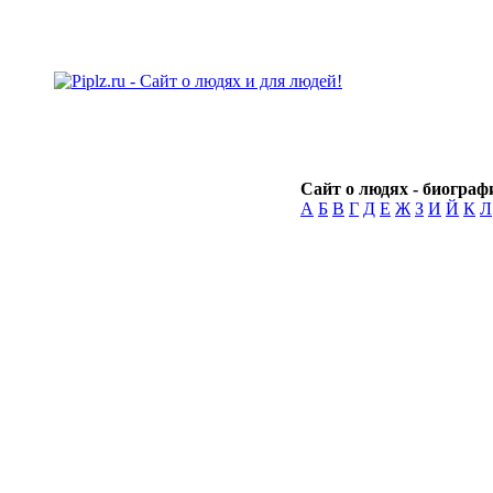
Сайт о людях - биографи
А
Б
В
Г
Д
Е
Ж
З
И
Й
К
Л