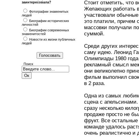
Стоит отметить, что 
заинтересовала?
Желающих работать в 
Фотографии знаменитых
участвовали обычные
людей
это платили, причем 
Биографии исторических
личностей
массовки получали по
Биографии современных
суммой.
знаменитостей
Новости из жизни публичных
людей
Среди других интере
саму идею. Леонид Га
Олимпиады 1980 года 
рекламный смысл межд
Поиск
они великолепно при
фильм выполнил свою
в 2 раза.
Одна из самых любим
сцена с апельсинами.
сразу несколько кило
продаже просто не бы
фрукт. Все остальные
команде удалось раст
очень реалистично и 