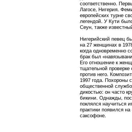
соответственно. Перв
Лагосе, Нигерия. Фем
европейских турне св
легендой. У Кути был
Сеун, также известны
Нигерийский певец б
на 27 женщинах в 1978
когда одновременно со
брак был «навязывани
Его отношение к женщ
тщательной проверке
против него. Компози
1997 года. Похороны
общественной службо
дикостью: он часто кр
бикини. Однажды, пос
поклялся научиться иг
практики появился на
саксофоне.