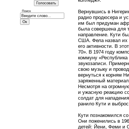
колледж».
Вернувшись в Нигерию
Поиск
радио продюсера и ус
им был придуман афроб
была совершена для т
направление. Кути бы
США. Фела назвал их
его активности. В это
70». В 1974 году ком
коммуну «Республика 
звукозаписи. Примерно
свою музыку и прово
вернуться к корням Н
заряженный материал
Несмотря на огромную
и ужасную реакцию со
солдат для нападения
ранило Кути и выброс
Кути познакомился со
Они поженились в 1961
детей: Йени, Феми и С