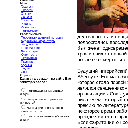
Меню
Главная
Новости
Статьи
Ссылки
О сайте
Реклама
Источники
Фотогалерея
Разделы сайта
деятельность, и певц
Персонажи древней истории
Художники, скульпторы
подвергались преслед
Государство
был женат одновремен
Телевидение
Литература
трое из них от первой
Кино, театр
Экономика
после его смерти, и 
Техника
Музыка
Наука
Будущий нигерийский 
Спорт
Опросы
Абеокуте. Его мать б
Какая информация на сайте Вас
которая стала первой
заинтересовала?
являлся священником 
Фотографии знаменитых
организации «Союз у
людей
писателем, который 
Биографии исторических
личностей
премию по литературе
Биографии современных
некоторое время рабо
знаменитостей
прежде чем его отпра
Новости из жизни публичных
людей
Великобритании он ре