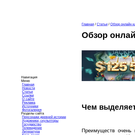
Главная
/
Статьи
/
Обзор онлайн к
Обзор онлай
Навигация
Меню
Главная
Новости
Статьи
Ссылки
О сайте
Реклама
Чем выделяет
Источники
Фотогалерея
Разделы сайта
Персонажи древней истории
Художники, скульпторы
Государство
Телевидение
Преимуществ очень 
Литература