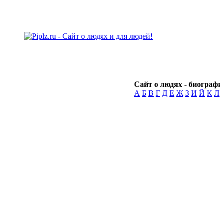
Сайт о людях - биографи
А
Б
В
Г
Д
Е
Ж
З
И
Й
К
Л