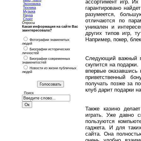
Кино, театр
ассортимент игр. Их 
Экономика
гарантировано найдет
Техника
Музыка
разумеется, больш
Наука
Спорт
отличаются по пара
Опросы
уникален и интересе
Какая информация на сайте Вас
заинтересовала?
других типов игр, т
Например, покер, блек
Фотографии знаменитых
людей
Биографии исторических
личностей
Следующий важный пл
Биографии современных
знаменитостей
скупится на подарки.
Новости из жизни публичных
впервые оказавшись в
людей
приветственный бо
получать позже за по
клуб дарит подарки н
Поиск
Также казино делае
играть. Уже давно 
пользуются компьют
гаджета. И для таки
сайта. Она полность
очень удобно взаим