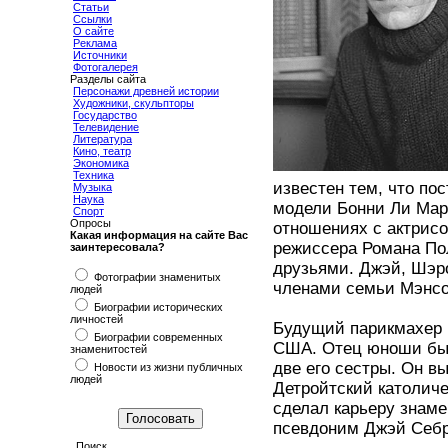
Статьи
Ссылки
О сайте
Реклама
Источники
Фотогалерея
Разделы сайта
Персонажи древней истории
Художники, скульпторы
Государство
Телевидение
Литература
Кино, театр
Экономика
Техника
известен тем, что по
Музыка
Наука
модели Бонни Ли Марп
Спорт
Опросы
отношениях с актрисо
Какая информация на сайте Вас
режиссера Романа По
заинтересовала?
друзьями. Джэй, Шэро
Фотографии знаменитых
членами семьи Мэнсон
людей
Биографии исторических
личностей
Будущий парикмахер п
Биографии современных
США. Отец юноши был
знаменитостей
две его сестры. Он в
Новости из жизни публичных
людей
Детройтский католиче
сделал карьеру знам
псевдоним Джэй Себр
Поиск