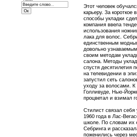
Этот человек обучалс
карьеру. За короткое
способы укладки сдел
компания ввела тенде
использования ножни
лака для волос. Себр
единственным модным 
довольно узнаваемым
своим методам укладк
салона. Методы укла
спустя десятилетия п
на телевидении в эпи
запустил сеть салон
уходу за волосами. К
Голливуде, Нью-Йорке
процветал и взимал 
Стилист связал себя 
1960 года в Лас-Вега
школе. По словам их 
Себринга и рассказал
поженились через мес