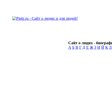
Сайт о людях - биографи
А
Б
В
Г
Д
Е
Ж
З
И
Й
К
Л