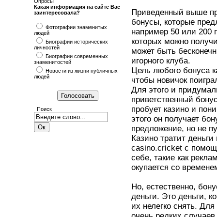
Опросы
Какая информация на сайте Вас
Приведенный выше пр
заинтересовала?
бонусы, которые пре
Фотографии знаменитых
например 50 или 200 п
людей
которых можно получи
Биографии исторических
личностей
может быть бесконечн
Биографии современных
игорного клуба.
знаменитостей
Цель любого бонуса ка
Новости из жизни публичных
людей
чтобы новичок поиграл
Для этого и придумал
приветственный бонус
пробует казино и пони
Поиск
этого он получает бон
предложение, но не пу
Казино тратит деньги 
casino.cricket с помо
себе, такие как рекла
окупается со времене
Но, естественно, бон
деньги. Это деньги, к
их нелегко снять. Дл
очень редких случаев,