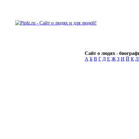
Сайт о людях - биографи
А
Б
В
Г
Д
Е
Ж
З
И
Й
К
Л