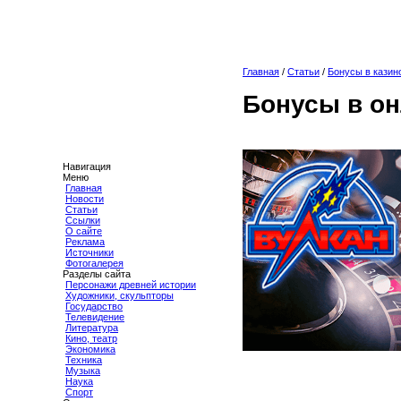
Главная
/
Статьи
/
Бонусы в казино
Бонусы в он
Навигация
Меню
Главная
Новости
Статьи
Ссылки
О сайте
Реклама
Источники
Фотогалерея
Разделы сайта
Персонажи древней истории
Художники, скульпторы
Государство
Телевидение
Литература
Кино, театр
Экономика
Техника
Музыка
Наука
Спорт