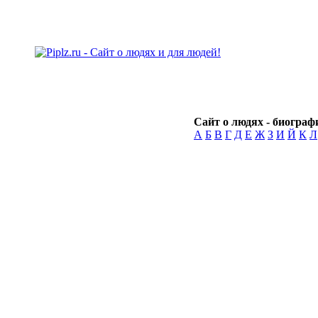
Сайт о людях - биографи
А
Б
В
Г
Д
Е
Ж
З
И
Й
К
Л