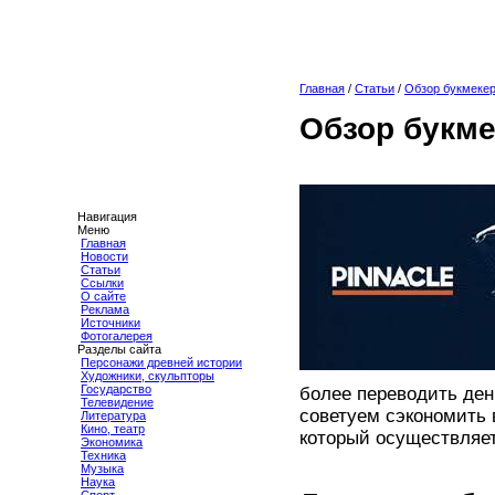
Главная
/
Статьи
/
Обзор букмекер
Обзор букме
Навигация
Меню
Главная
Новости
Статьи
Ссылки
О сайте
Реклама
Источники
Фотогалерея
Разделы сайта
Персонажи древней истории
Художники, скульпторы
Государство
более переводить день
Телевидение
советуем сэкономить в
Литература
Кино, театр
который осуществляет
Экономика
Техника
Музыка
Наука