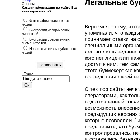
Легальные бук
Спорт
Опросы
Какая информация на сайте Вас
заинтересовала?
Фотографии знаменитых
людей
Вернемся к тому, что
Биографии исторических
упоминали, что каждый
личностей
принимает ставки на 
Биографии современных
знаменитостей
специальными органам
Новости из жизни публичных
лет, но лишь недавно 
людей
кого нет лицензии на
доступ к ним, тем са
этого букмекерские к
Поиск
последствия своей не
С тех пор сайты неле
операторами, как тол
подготовленный госчи
возможность внесения
предыдущих версиях з
которые позволяли бы
представить, что бук
контролировались, не
и оставались безнака