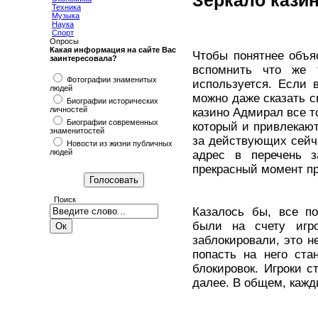
Зеркало кази
Техника
Музыка
Наука
Спорт
Опросы
Какая информация на сайте Вас
Чтобы понятнее объя
заинтересовала?
вспомнить что же 
Фотографии знаменитых
используется. Если 
людей
можно даже сказать с
Биографии исторических
личностей
казино Адмирал все т
Биографии современных
который и привлекают
знаменитостей
за действующих сейча
Новости из жизни публичных
людей
адрес в перечень з
прекрасный момент пр
Поиск
Казалось бы, все по
были на счету игр
заблокировали, это н
попасть на него ста
блокировок. Игроки с
далее. В общем, кажд