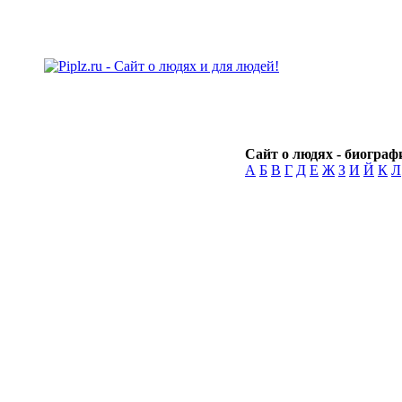
Сайт о людях - биографи
А
Б
В
Г
Д
Е
Ж
З
И
Й
К
Л