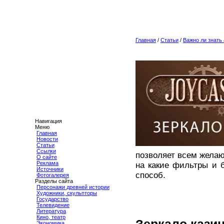
Главная
/
Статьи
/
Важно ли знать
Навигация
Меню
Главная
Новости
Статьи
Ссылки
позволяет всем жела
О сайте
Реклама
на какие фильтры и б
Источники
способ.
Фотогалерея
Разделы сайта
Персонажи древней истории
Художники, скульпторы
Государство
Телевидение
Литература
Кино, театр
Экономика