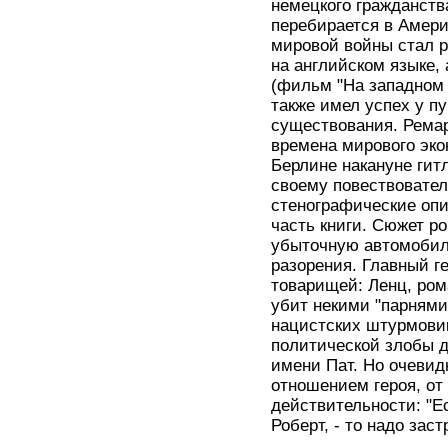
немецкого гражданств
перебирается в Амери
мировой войны стал р
на английском языке,
(фильм "На западном 
также имел успех у п
существования. Ремар
времена мирового эко
Берлине накануне гит
своему повествовател
стенографические оп
часть книги. Сюжет р
убыточную автомобил
разорения. Главный ге
товарищей: Ленц, ром
убит некими "парнями 
нацистских штурмовико
политической злобы д
имени Пат. Но очевид
отношением героя, от 
действительности: "Е
Роберт, - то надо заст