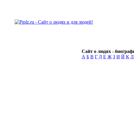
Сайт о людях - биографи
А
Б
В
Г
Д
Е
Ж
З
И
Й
К
Л