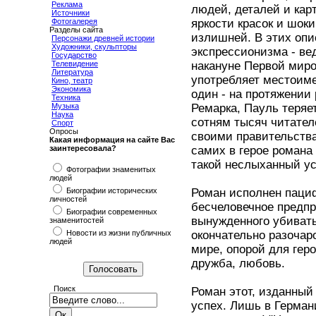
Реклама
людей, деталей и кар
Источники
Фотогалерея
яркости красок и шок
Разделы сайта
излишней. В этих опи
Персонажи древней истории
Художники, скульпторы
экспрессионизма - ве
Государство
Телевидение
накануне Первой миро
Литература
употребляет местоиме
Кино, театр
Экономика
один - на протяжении 
Техника
Музыка
Ремарка, Пауль теряе
Наука
сотням тысяч читател
Спорт
Опросы
своими правительства
Какая информация на сайте Вас
заинтересовала?
самих в герое романа
такой неслыханный ус
Фотографии знаменитых
людей
Биографии исторических
Роман исполнен пациф
личностей
бесчеловечное предпр
Биографии современных
вынужденного убивать
знаменитостей
Новости из жизни публичных
окончательно разочар
людей
мире, опорой для гер
дружба, любовь.
Поиск
Роман этот, изданный
успех. Лишь в Герман