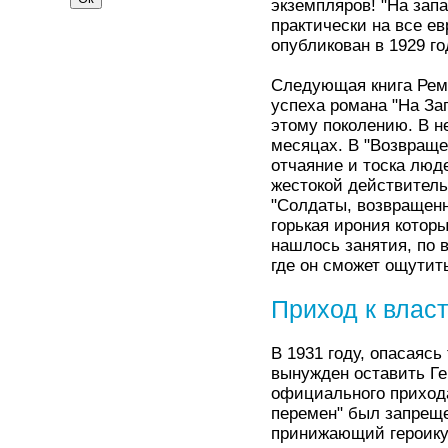
экземпляров! "На зап
практически на все е
опубликован в 1929 го
Следующая книга Рема
успеха романа "На За
этому поколению. В н
месяцах. В "Возвращ
отчаяние и тоска люд
жестокой действитель
"Солдаты, возвращенны
горькая ирония которы
нашлось занятия, по 
где он сможет ощутит
Приход к влас
В 1931 году, опасаяс
вынужден оставить Г
официального прихода
перемен" был запрещ
принижающий героику 