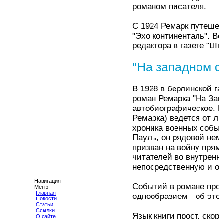
романом писателя.
С 1924 Ремарк путеше
"Эхо континенталь". 
редактора в газете "Ш
"На западном 
В 1928 в берлинской 
роман Ремарка "На За
автобиографическое. 
Ремарка) ведется от л
хроника военных собы
Пауль, он рядовой не
призван на войну пря
читателей во внутрен
непосредственную и 
Навигация
Событий в романе пр
Меню
Главная
однообразием - об эт
Новости
Статьи
Ссылки
Язык книги прост, ско
О сайте