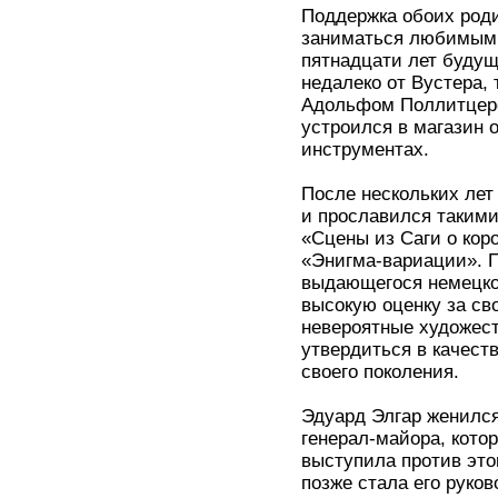
Поддержка обоих роди
заниматься любимым 
пятнадцати лет будущ
недалеко от Вустера,
Адольфом Поллитцером
устроился в магазин 
инструментах.
После нескольких лет
и прославился такими
«Сцены из Саги о кор
«Энигма-вариации». 
выдающегося немецко
высокую оценку за св
невероятные художест
утвердиться в качест
своего поколения.
Эдуард Элгар женился
генерал-майора, кото
выступила против это
позже стала его руко