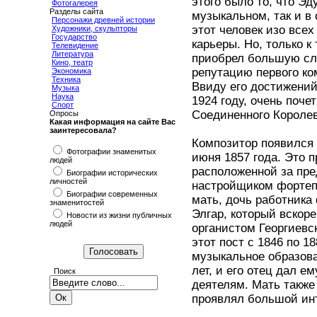
этого было то, что Эд
Фотогалерея
Разделы сайта
музыкальном, так и в
Персонажи древней истории
этот человек изо все
Художники, скульпторы
Государство
карьеры. Но, только к
Телевидение
Литература
приобрел большую сла
Кино, театр
репутацию первого ко
Экономика
Техника
Ввиду его достижений
Музыка
Наука
1924 году, очень поч
Спорт
Соединенного Королев
Опросы
Какая информация на сайте Вас
заинтересовала?
Композитор появился 
Фотографии знаменитых
июня 1857 года. Это 
людей
расположенной за пре
Биографии исторических
личностей
настройщиком фортепи
Биографии современных
мать, дочь работника
знаменитостей
Элгар, который вскор
Новости из жизни публичных
людей
органистом Георгиевс
этот пост с 1846 по 1
музыкальное образова
лет, и его отец дал 
Поиск
деятелям. Мать также
проявлял большой инт