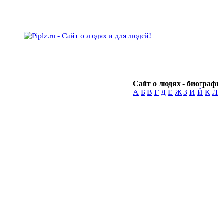
Сайт о людях - биографи
А
Б
В
Г
Д
Е
Ж
З
И
Й
К
Л