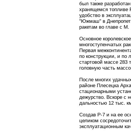
был также разработан
хранящемся топливе 
удобство в эксплуата
"Южмаш" в Днепропетр
ракетам во главе с М.
Основное королевское
многоступенчатых рак
Первая межконтинента
по конструкции, и по 
стартовой массе 283 
головную часть массо
После многих удачных
районе Плесецка Арха
стационарными устано
дежурство. Вскоре с 
дальностью 12 тыс. к
Создав Р-7 и на ее о
целиком сосредоточит
эксплуатационным ка