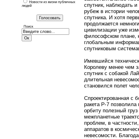
Новости из жизни публичных
спутник, наблюдать и
людей
рубеж в истории челов
спутника. И хотя пер
продолжается немноги
Поиск
цивилизации уже изме
философском плане, н
глобальным информа
спутниковым система
Имевшийся техническ
Королеву менее чем з
спутник с собакой Лай
длительная невесомо
становился полет чело
Спроектированная с 
ракета Р-7 позволила 
орбиту полезный груз 
межпланетные траекто
проблем, в частности
аппаратов в космичес
невесомости. Благод