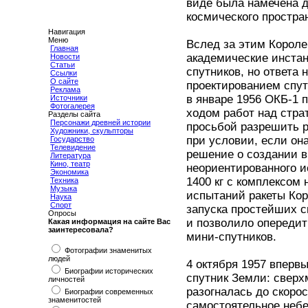
виде была намечена 
космического простра
Навигация
Меню
Вслед за этим Короле
Главная
академические инстан
Новости
Статьи
спутников, но ответа 
Ссылки
О сайте
проектированием спутн
Реклама
в январе 1956 ОКБ-1 
Источники
Фотогалерея
ходом работ над стра
Разделы сайта
Персонажи древней истории
просьбой разрешить р
Художники, скульпторы
при условии, если он
Государство
Телевидение
решение о создании в
Литература
Кино, театр
неориентированного и
Экономика
1400 кг с комплексом
Техника
Музыка
испытаний ракеты Ко
Наука
Спорт
запуска простейших с
Опросы
и позволило опередит
Какая информация на сайте Вас
заинтересовала?
мини-спутников.
Фотографии знаменитых
людей
4 октября 1957 вперв
Биографии исторических
спутник Земли: сверх
личностей
разогналась до скорос
Биографии современных
знаменитостей
самостоятельное небе