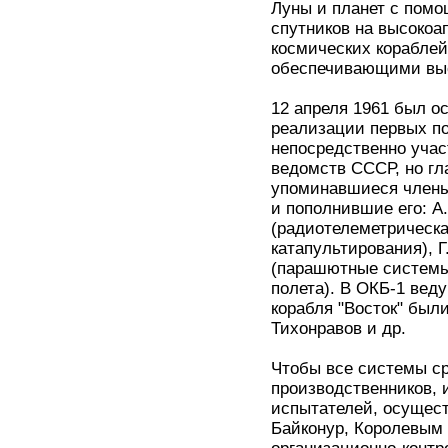
Луны и планет с помо
спутников на высокоап
космических кораблей
обеспечивающими выс
12 апреля 1961 был о
реализации первых по
непосредственно учас
ведомств СССР, но гл
упоминавшиеся члены
и пополнившие его: А.
(радиотелеметрическа
катапультирования), Г
(парашютные системы)
полета). В ОКБ-1 вед
корабля "Восток" были
Тихонравов и др.
Чтобы все системы ср
производственников, 
испытателей, осущест
Байконур, Королевым