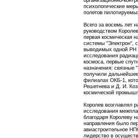
организационно-контр
психологические мер
полетов пилотируемы
Всего за восемь лет 
руководством Королев
первая космическая н
системы "Электрон", 
выводимых одной РН 
исследования радиаци
космоса, первые спут
назначения: связные 
получили дальнейшее 
филиалах ОКБ-1, кото
Решетнева и Д. И. Ко
космической промышл
Королев возглавлял р
исследования межплан
благодаря Королеву н
направления было пер
авиастроительное НПО
лидерство в осущест