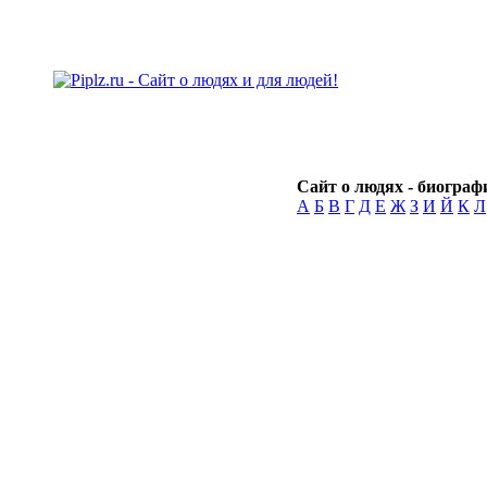
Сайт о людях - биографи
А
Б
В
Г
Д
Е
Ж
З
И
Й
К
Л