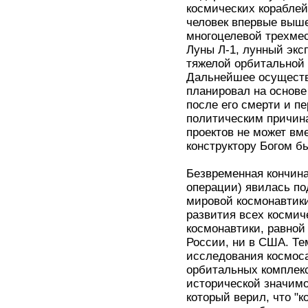
космических кораблей 
человек впервые выше
многоцелевой трехмес
Луны Л-1, лунный экс
тяжелой орбитальной 
Дальнейшее осуществ
планировал на основе
после его смерти и п
политическим причин
проектов не может вм
конструктору Богом б
Безвременная кончина
операции) явилась по
мировой космонавтики
развития всех космич
космонавтики, равной
России, ни в США. Те
исследования космос
орбитальных комплекс
исторической значимо
который верил, что "