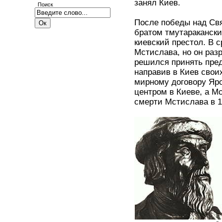
занял Киев.
Поиск
После победы над Св
братом тмутараканск
киевский престол. В 
Мстислава, но он раз
решился принять пред
направив в Киев свои
мирному договору Яро
центром в Киеве, а М
смерти Мстислава в 1