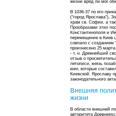
жизни вряд ли мог об
В 1036-37 по его при
("город Ярослава"), 
храм св. Софии, а та
Прообразами этих по
Константинополя и И
перемещение в Киев ц
совпало с созданием 
произнесено 25 марта
- т. н. Древнейший с
отзыв о просветитель
летописи, князь позаб
книг, которые состав
Киевской. Ярославу п
законодательного акта
Внешняя полит
жизни
В области внешней п
авторитета Древнерус