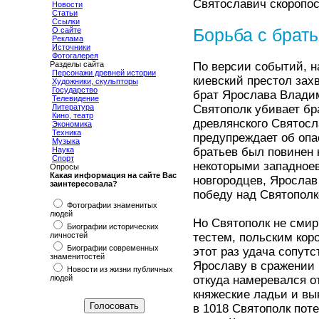
Святославич скоропос
Новости
Статьи
Ссылки
О сайте
Борьба с брат
Реклама
Источники
Фотогалерея
Разделы сайта
По версии событий, н
Персонажи древней истории
киевский престол зах
Художники, скульпторы
Государство
брат Ярослава Влади
Телевидение
Литература
Святополк убивает бр
Кино, театр
древлянского Святосл
Экономика
Техника
предупреждает об опа
Музыка
Наука
братьев был повинен 
Спорт
некоторыми западное
Опросы
Какая информация на сайте Вас
новгородцев, Ярослав
заинтересовала?
победу над Святополк
Фотографии знаменитых
людей
Но Святополк не смир
Биографии исторических
личностей
тестем, польским кор
Биографии современных
этот раз удача сопут
знаменитостей
Ярославу в сражении 
Новости из жизни публичных
людей
откуда намеревался о
княжеские ладьи и вы
в 1018 Святополк пот