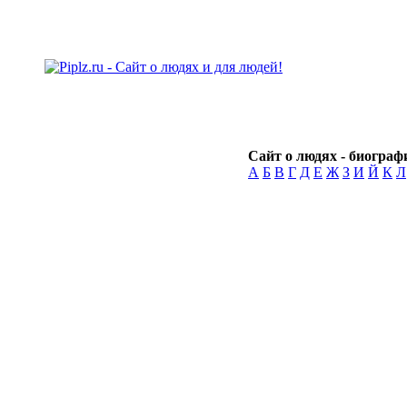
Сайт о людях - биографи
А
Б
В
Г
Д
Е
Ж
З
И
Й
К
Л