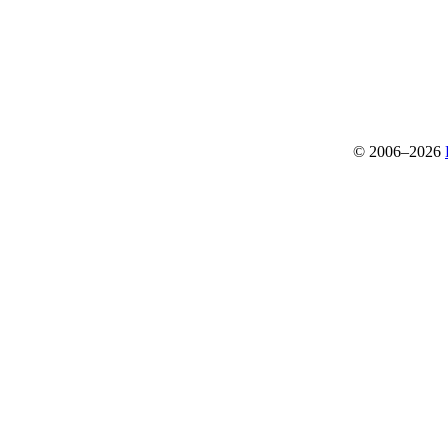
© 2006–2026