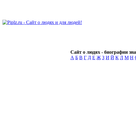
Сайт о людях - биографии зна
А
Б
В
Г
Д
Е
Ж
З
И
Й
К
Л
М
Н