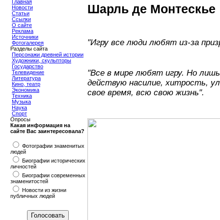
Главная
Шарль де Монтескье
Новости
Статьи
Ссылки
О сайте
Реклама
Источники
"Игру все люди любят из-за при
Фотогалерея
Разделы сайта
Персонажи древней истории
Художники, скульпторы
Государство
"Все в мире любят игру. Но лишь 
Телевидение
Литература
действую насилие, хитрость, ул
Кино, театр
Экономика
свое время, всю свою жизнь".
Техника
Музыка
Наука
Спорт
Опросы
Какая информация на
сайте Вас заинтересовала?
Фотографии знаменитых
людей
Биографии исторических
личностей
Биографии современных
знаменитостей
Новости из жизни
публичных людей