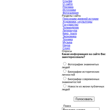
Ссылки
О сайте
Реклама
Источники
Фотогалерея
Разделы сайта
Персонажи древней истории
Художники, скульпторы
Государство
Телевидение
Литература
Кино, театр
Экономика
Техника
Музыка
Наука
Спорт
Опросы
Какая информация на сайте Вас
заинтересовала?
Фотографии знаменитых
людей
Биографии исторических
личностей
Биографии современных
знаменитостей
Новости из жизни публичных
людей
Поиск