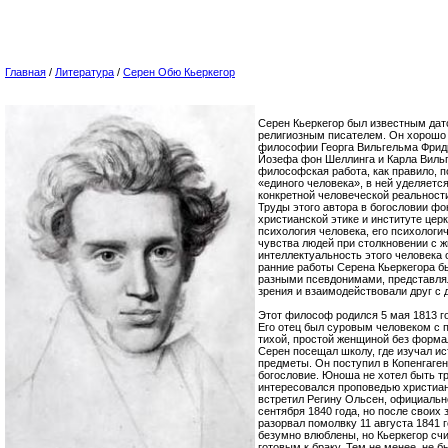
Главная
/
Литература
/
Серен Обю Кьеркегор
Серен Кьеркегор был известным да
религиозным писателем. Он хорошо 
философии Георга Вильгельма Фрид
Йозефа фон Шеллинга и Карла Виль
философская работа, как правило, 
«единого человека», в ней уделяет
конкретной человеческой реальнос
Труды этого автора в богословии ф
христианской этике и институте цер
психология человека, его психологи
чувства людей при столкновении с 
интеллектуальность этого человека 
ранние работы Серена Кьеркегора б
разными псевдонимами, представля
зрения и взаимодействовали друг с 
Этот философ родился 5 мая 1813 го
Его отец был суровым человеком с 
тихой, простой женщиной без формал
Серен посещал школу, где изучал ис
предметы. Он поступил в Копенгаген
богословие. Юноша не хотел быть 
интересовался проповедью христианс
встретил Регину Ольсен, официальн
сентября 1840 года, но после своих 
разорвал помолвку 11 августа 1841 г
безумно влюблены, но Кьеркегор счи
готовым к браку. Тем не менее, не 