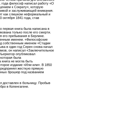
1 года философ написал работу «О
щением к Сократу», которую
чивой и заслуживающей внимания.
нят как слишком неформальный и
 октября 1841 года, став
о первая книга была написана в
кована только после его смерти.
я его пребывания в Берлине.
венным именем. «Философские
под собственным именем «Стадии
ыва в один год Серен снова начал
нимов, он написал «Заключительное
 Кьеркегор опубликовал
 которая была
 книга не могла быть
второе издание «Или-или». В 1850
 предпринял жесткую прямую
анных брошюр под названием
л доставлен в больницу. Пробыв
бро в Копенгагене.