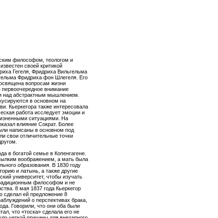
тским философом, теологом и
известен своей критикой
риха Гегеля, Фридриха Вильгельма
гельма Фридриха фон Шлегеля. Его
посвящена вопросам жизни
ся первоочередное внимание
ти над абстрактным мышлением.
окусируются в основном на
кви. Кьеркегора также интересовала
ческая работа исследует эмоции и
жизненными ситуациями. На
оказал влияние Сократ. Более
ыли написаны в основном под
ли свои отличительные точки
другом.
да в богатой семье в Копенгагене.
пылким воображением, а мать была
ьного образования. В 1830 году
торию и латынь, а также другие
ский университет, чтобы изучать
традиционным философом и не
тва. 8 мая 1837 года Кьеркегор
о сделал ей предложение 8
заблуждений о перспективах брака,
ода. Говорили, что они оба были
тал, что «тоска» сделала его не
было четкой причины для внезапного