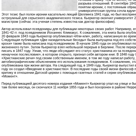
разрыва отношений. В сентябре 184
понятии иронии, с постоянным обра
университетская группа сочла вдум
Этот тезис был полон иронии касательно лекций Шеллинга 1841 года, но был воспри
остроумный для серьезного академического тезиса. Кьеркегор окончил университет 20
магистром (сейчас эта ученая степень известна как доктор философии).
Автор использовал псевдонимы для публикации некоторых своих работ. Например, ег
1841-42 гг. под псевдонимом Йоханнес Климакус. К сожалению, эта книга была опубли
20 февраля 1843 года Кьеркегор опубликовал «Или-или», работу, написанную во врем
Следующая публикация «Две назидательные беседы» была выпущена под его собст
крохи» также была написана под псевдонимом. В начале 1845 года он опубликовал 
жизненного пути». Затем Кьеркегор взял небольшой перерыв в Берлине. После перер
писать в 1847 году. Узнав, что люди обсуждают его статус христианина из-за псевдо
ненаучное послесловие», в котором открыто, признал себя автором книг. В 1848 году
«Христианские речи» под своим собственным именем, в том же году написал работу,
автобиографическим объяснением его использования псевдонимов. К сожалению, эта
опубликована при жизни автора. На следующий год, в 1849 году, Кьеркегор выпустил 
году он создал «Введение в христианство». В последние годы своей жизни философ
критику в отношении Датской церкви с помощью газетных статей и серии опубликов
«Момент».
Перед публикацией десятого номера издания «Момент» Кьеркегор упал на улице и бы
там более месяца, он скончался 11 ноября 1855 года и был похоронен в районе Нерре