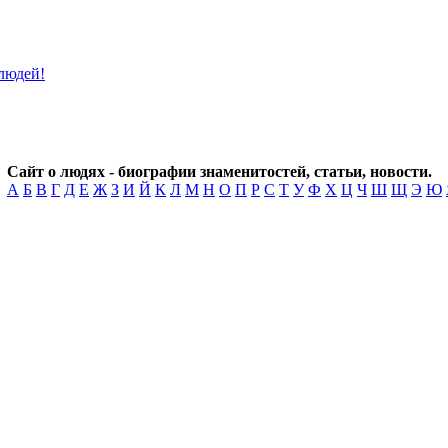
Сайт о людях - биографии знаменитостей, статьи, новости.
А
Б
В
Г
Д
Е
Ж
З
И
Й
К
Л
М
Н
О
П
Р
С
Т
У
Ф
Х
Ц
Ч
Ш
Щ
Э
Ю