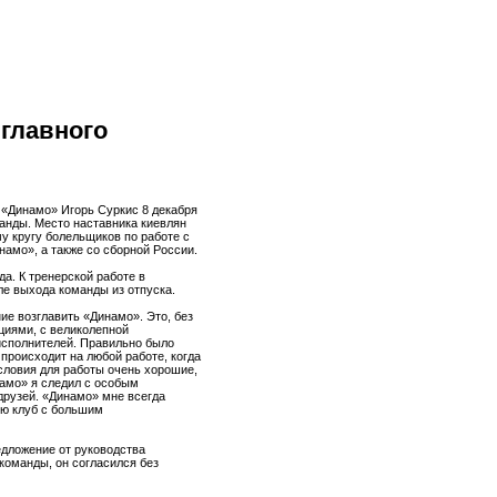
главного
 «Динамо» Игорь Суркис 8 декабря
манды. Место наставника киевлян
у кругу болельщиков по работе с
амо», а также со сборной России.
да. К тренерской работе в
ле выхода команды из отпуска.
ие возглавить «Динамо». Это, без
циями, с великолепной
сполнителей. Правильно было
 происходит на любой работе, когда
словия для работы очень хорошие,
намо» я следил с особым
друзей. «Динамо» мне всегда
яю клуб с большим
редложение от руководства
 команды, он согласился без