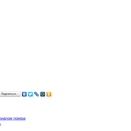
Поделиться…
оналом покера
а