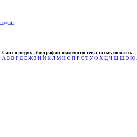
Сайт о людях - биографии знаменитостей, статьи, новости.
А
Б
В
Г
Д
Е
Ж
З
И
Й
К
Л
М
Н
О
П
Р
С
Т
У
Ф
Х
Ц
Ч
Ш
Щ
Э
Ю