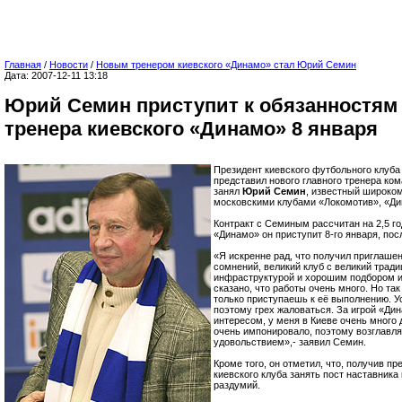
Главная
/
Новости
/
Новым тренером киевского «Динамо» стал Юрий Семин
Дата: 2007-12-11 13:18
Юрий Семин приступит к обязанностям 
тренера киевского «Динамо» 8 января
Президент киевского футбольного клуба
представил нового главного тренера ко
занял
Юрий Семин
, известный широком
московскими клубами «Локомотив», «Дин
Контракт с Семиным рассчитан на 2,5 го
«Динамо» он приступит 8-го января, пос
«Я искренне рад, что получил приглашен
сомнений, великий клуб с великий тради
инфраструктурой и хорошим подбором и
сказано, что работы очень много. Но так
только приступаешь к её выполнению. У
поэтому грех жаловаться. За игрой «Ди
интересом, у меня в Киеве очень много 
очень импонировало, поэтому возглавл
удовольствием»,- заявил Семин.
Кроме того, он отметил, что, получив п
киевского клуба занять пост наставника
раздумий.