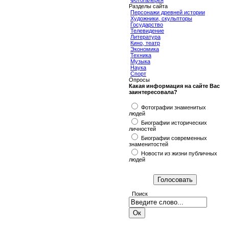
Фотогалерея
Разделы сайта
Персонажи древней истории
Художники, скульпторы
Государство
Телевидение
Литература
Кино, театр
Экономика
Техника
Музыка
Наука
Спорт
Опросы
Какая информация на сайте Вас
заинтересовала?
Фотографии знаменитых
людей
Биографии исторических
личностей
Биографии современных
знаменитостей
Новости из жизни публичных
людей
Поиск