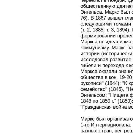
переехал в Лондон, г
общественную деятел
Энгельса. Маркс был 
76). В 1867 вышел гла
следующими томами М
(т. 2, 1885; т. 3, 189
формировании пролета
Маркса от идеализма
коммунизму. Маркс р
истории (исторически
исследовал развитие 
гибели и перехода к 
Маркса оказали знач
общества в кон. 19-2
рукописи" (1844); "К 
семейство" (1845), "Н
Энгельсом; "Нищета ф
1848 по 1850 г." (185
"Гражданская война во
Маркс был организато
1-го Интернационала.
разных стран, вел ре