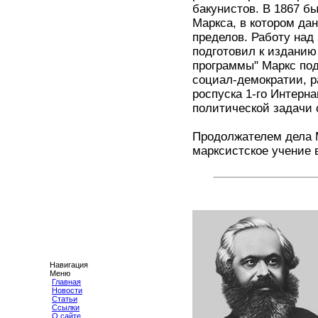
бакунистов. В 1867 бы
Маркса, в котором да
пределов. Работу над 
подготовил к изданию 
программы" Маркс под
социал-демократии, р
роспуска 1-го Интерн
политической задачи 
Продолжателем дела М
марксистское учение 
Навигация
Меню
Главная
Новости
Статьи
Ссылки
О сайте