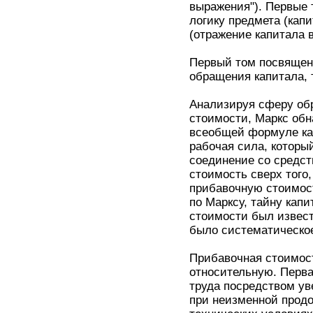
выражения"). Первые 
логику предмета (капи
(отражение капитала
Первый том посвящен 
обращения капитала, 
Анализируя сферу обр
стоимости, Маркс обн
всеобщей формуле кап
рабочая сила, которы
соединение со средст
стоимость сверх того,
прибавочную стоимост
по Марксу, тайну кап
стоимости был извест
было систематическое
Прибавочная стоимос
относительную. Перва
труда посредством ув
при неизменной прод