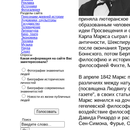
Реклама
Источники
Фотогалерея
Разделы сайта
Персонажи древней истории
приняла лютеранское
Художники, скульпторы
Государство
образованным человек
Телевидение
идеи Просвещения и 
Литература
Кино, театр
Карла Маркса сыграл 
Экономика
Техника
античности, Шекспиру
Музыка
после окончания Трир
Наука
Спорт
Боннского, потом Бер
Опросы
Какая информация на сайте Вас
философию и историю
заинтересовала?
философией Фихте, М
Фотографии знаменитых
людей
В апреле 1842 Маркс 
Биографии исторических
различиях между нат
личностей
(посвящена Людвигу ф
Биографии современных
знаменитостей
газете", в своих стат
Новости из жизни публичных
Маркс женился на до
людей
гегелевской философ
воздействие философ
Давида Рикардо и рас
Поиск
Сен-Симона, Фурье, О