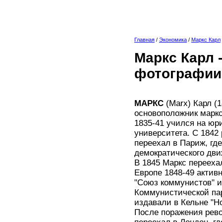
Главная
/
Экономика
/
Маркс Карл
Маркс Карл 
фотографии
МАРКС
(Marx) Карл (
основоположник маркси
1835-41 учился на юр
университета. С 1842 
переехал в Париж, гд
демократического дви
В 1845 Маркс перееха
Европе 1848-49 актив
"Союз коммунистов" и
Коммунистической пар
издавали в Кельне "Но
После поражения рево